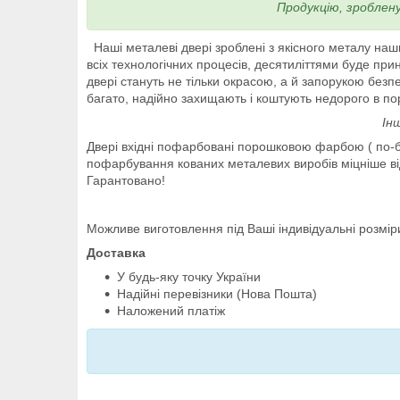
Продукцію, зроблен
Наші металеві двері зроблені з якісного металу на
всіх технологічних процесів, десятиліттями буде пр
двері стануть не тільки окрасою, а й запорукою безпе
багато, надійно захищають і коштують недорого в по
Ін
Двері вхідні пофарбовані порошковою фарбою ( по-б
пофарбування кованих металевих виробів міцніше від
Гарантовано!
Можливе виготовлення під Ваші індивідуальні розмір
Доставка
У будь-яку точку України
Надійні перевізники (Нова Пошта)
Наложений платіж