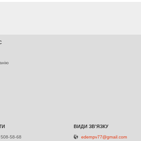
С
анію
edempv77@gmail.com
 508-58-68