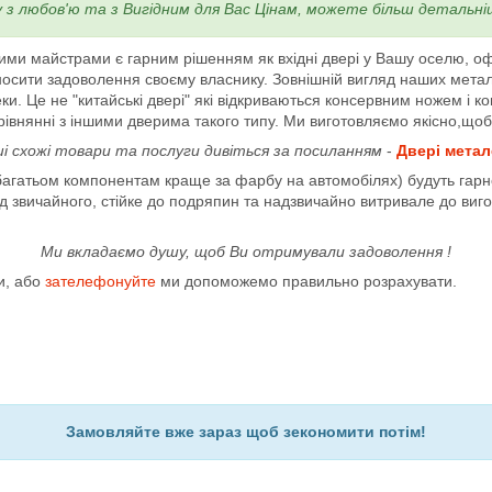
у з любов'ю та з Вигідним для Вас Цінам, можете більш деталь
шими майстрами є гарним рішенням як вхідні двері у Вашу оселю, о
иносити задоволення своєму власнику. Зовнішній вигляд наших мета
ки. Це не "китайські двері" які відкриваються консервним ножем і к
рівнянні з іншими дверима такого типу. Ми виготовляємо якісно,щоб
ші схожі товари та послуги дивіться за посиланням
-
Двері метал
агатьом компонентам краще за фарбу на автомобілях) будуть гарно
 звичайного, стійке до подряпин та надзвичайно витривале до виго
Ми вкладаємо душу, щоб Ви отримували задоволення !
и, або
зателефонуйте
ми допоможемо правильно розрахувати.
Замовляйте вже зараз щоб зекономити потім!