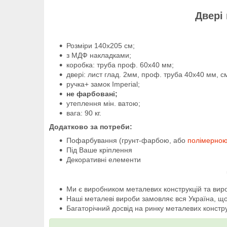
Двері 
Розміри 140х205 см;
з МДФ накладками;
коробка: труба проф. 60х40 мм;
двері: лист глад. 2мм, проф. труба 40х40 мм, с
ручка+
замок Imperial;
не фарбовані;
утеплення мін. ватою;
вага: 90 кг.
Додатково за потреби:
Пофарбування (грунт-фарбою, або
полімерно
Під Ваше кріплення
Декоративні елементи
Ми є виробником металевих конструкцій та виро
Наші металеві вироби замовляє вся Україна, що
Багаторічний досвід на ринку металевих конструк