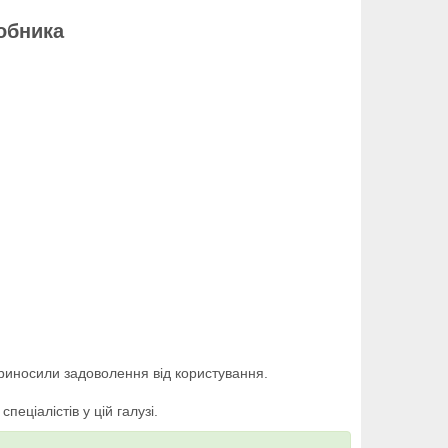
робника
і
приносили задоволення від користування.
еціалістів у цій галузі.