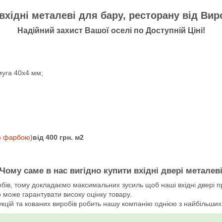
вхідні металеві для бару, ресторану від Ви
Надійний захист Вашої оселі по Доступній Ціні!
муга 40х4 мм;
ю фарбою
)
від 400 грн. м2
Чому саме в нас вигідно купити вхідні двері металев
бів, тому докладаємо максимальних зусиль щоб наші вхідні двері 
 може гарантувати високу оцінку товару.
цій та кованих виробів робить нашу компанію однією з найбільших сп