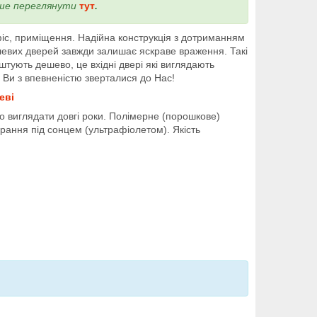
ніше переглянути
тут
.
фіс, приміщення. Надійна конструкція з дотриманням
левих дверей завжди залишає яскраве враження. Такі
оштують дешево, це вхідні двері які виглядають
 Ви з впевненістю зверталися до Нас!
еві
 виглядати довгі роки. Полімерне (порошкове)
рання під сонцем (ультрафіолетом). Якість