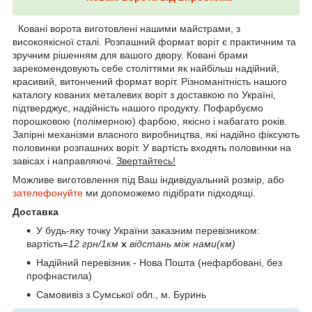
Ковані ворота виготовлені нашими майстрами, з
високоякісної сталі. Розпашний формат воріт є практичним та
зручним рішенням для вашого двору. Ковані брами
зарекомендовують себе століттями як найбільш надійний,
красивий, витончений формат воріт. Різноманітність нашого
каталогу кованих металевих воріт з доставкою по Україні,
підтверджує, надійність нашого продукту. Пофарбуємо
порошковою (полімерною) фарбою, якісно і набагато років.
Запірні механізми власного виробництва, які надійно фіксують
половинки розпашних воріт. У вартість входять половинки на
завісах і направляючі.
Звертайтесь!
Можливе виготовлення під Ваш індивідуальний розмір, або
зателефонуйте
ми допоможемо підібрати підходящі.
Доставка
У будь-яку точку України заказним перевізником:
вартість=
12 грн/1км
х
відстань між нами(км)
Надійний перевізник - Нова Пошта (нефарбовані, без
профнастила)
Самовивіз з Сумської обл., м. Буринь