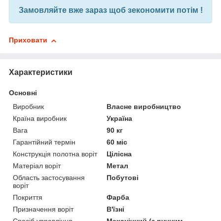
Замовляйте вже зараз щоб зекономити потім !
Приховати
Характеристики
Основні
Виробник
Власне виробництво
Країна виробник
Україна
Вага
90 кг
Гарантійний термін
60 міс
Конструкція полотна воріт
Цілісна
Матеріал воріт
Метал
Область застосування
Побутові
воріт
Покриття
Фарба
Призначення воріт
В'їзні
Спосіб управління
Механічний (з ручним