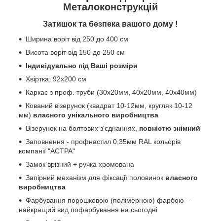
Металоконструкцій
!
Затишок та безпека вашого дому
Ширина воріт від 250 до 400 см
Висота воріт від 150 до 250 см
Індивідуально під Ваші розміри
Хвіртка: 92х200 см
Каркас з проф. труби (30х20мм, 40х20мм, 40х40мм)
Кований візерунок (квадрат 10-12мм, кругляк 10-12
мм)
власного унікального виробництва
Візерунок на болтових з'єднаннях,
повністю знімний
Заповнення - профнастил 0,35мм RAL кольорів
компанії "АСТРА"
Замок врізний + ручка хромована
Запірний механізм для фіксації половинок
власного
виробництва
Фарбування порошковою (полімерною) фарбою –
найкращий вид пофарбування на сьогодні