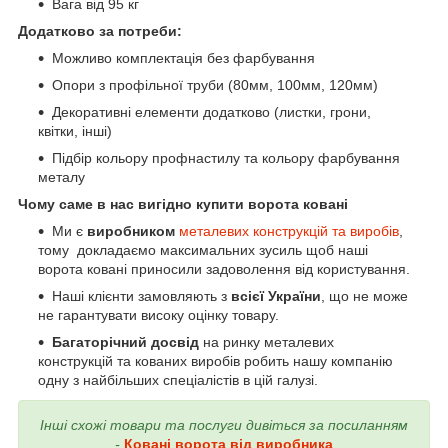
Вага від 95 кг
Додатково за потреби:
Можливо комплектація без фарбування
Опори з профільної труби (80мм, 100мм, 120мм)
Декоративні елементи додатково (листки, грони,
квітки, інші)
Підбір кольору профнастилу та кольору фарбування
металу
Чому саме в нас вигідно купити ворота ковані
Ми є
виробником
металевих конструкцій та виробів
,
тому докладаємо максимальних зусиль щоб наші
ворота ковані приносили задоволення від користування.
Наші клієнти замовляють з
всієї України
, що не може
не гарантувати високу оцінку товару.
Багаторічний досвід
на ринку металевих
конструкцій та кованих виробів робить нашу компанію
одну з найбільших спеціалістів в цій галузі.
Інші схожі товари та послуги дивіться за посиланням
-
Ковані ворота від виробника