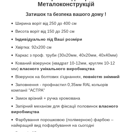
Металоконструкцій
!
Затишок та безпека вашого дому
Ширина воріт від 250 до 400 см
Висота воріт від 150 до 250 см
Індивідуально під Ваші розміри
Хвіртка: 92х200 см
Каркас з проф. труби (30х20мм, 40х20мм, 40х40мм)
Кований візерунок (квадрат 10-12мм, кругляк 10-12
мм)
власного унікального виробництва
Візерунок на болтових з'єднаннях,
повністю знімний
Заповнення - профнастил 0,35мм RAL кольорів
компанії "АСТРА"
Замок врізний + ручка хромована
Запірний механізм для фіксації половинок
власного
виробництва
Фарбування порошковою (полімерною) фарбою –
найкращий вид пофарбування на сьогодні