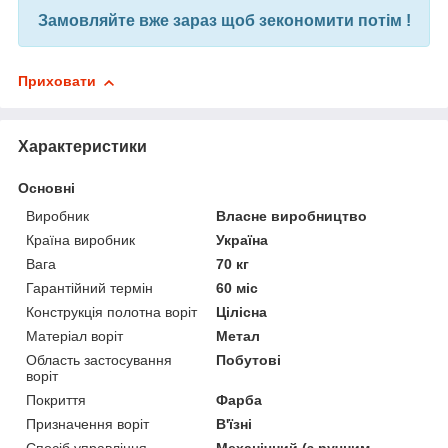
Замовляйте вже зараз щоб зекономити потім !
Приховати
Характеристики
Основні
Виробник
Власне виробництво
Країна виробник
Україна
Вага
70 кг
Гарантійний термін
60 міс
Конструкція полотна воріт
Цілісна
Матеріал воріт
Метал
Область застосування
Побутові
воріт
Покриття
Фарба
Призначення воріт
В'їзні
Спосіб управління
Механічний (з ручним