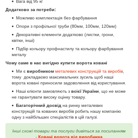
Вага від 95 кг
Додатково за потреби:
Можливо комплектація без фарбування
Опори з профільної труби (80мм, 100мм, 120мм)
Декоративні елементи додатково (листки, грони,
квітки, інші)
Підбір кольору профнастилу та кольору фарбування
металу
Чому саме в нас вигідно купити ворота ковані
Ми є
виробником
металевих конструкцій та виробів
,
тому докладаємо максимальних зусиль щоб наші
ворота ковані приносили задоволення від користування.
Наші клієнти замовляють з
всієї України
, що не може
не гарантувати високу оцінку товару.
Багаторічний досвід
на ринку металевих
конструкцій та кованих виробів робить нашу компанію
одну з найбільших спеціалістів в цій галузі.
Інші схожі товари та послуги дивіться за посиланням
-
Ковані ворота від виробника