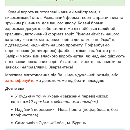
Ковані ворота виготовлені нашими майстрами, з
високоякісної сталі. Розпашний формат воріт є практичним та
зручним рішенням для вашого двору. Ковані брами
зарекомендовують себе століттями як найбільш надійний,
красивий, витончений формат воріт. Різноманітність нашого
каталогу кованих металевих воріт з доставкою по Україні,
підтверджує, надійність нашого продукту. Пофарбуємо
порошковою (полімерною) фарбою, якісно і набагато років.
Запірні механізми власного виробництва, які надійно фіксують
половинки розпашних воріт. У вартість входять половинки на
завісах і направляючі.
Звертайтесь!
Можливе виготовлення під Ваш індивідуальний розмір, або
зателефонуйте
ми допоможемо підібрати підходящі.
Доставка
У будь-яку точку України заказним перевізником:
вартість=
12 грн/1км
х
відстань між нами(км)
Надійний перевізник - Нова Пошта (нефарбовані, без
профнастила)
Самовивіз з Сумської обл., м. Буринь