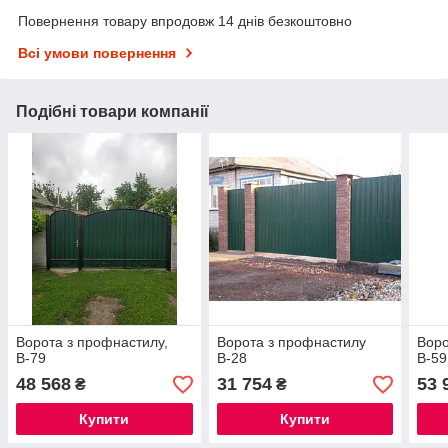
Повернення товару впродовж 14 днів безкоштовно
Всі умови повернення
Подібні товари компанії
Ворота з профнастилу,
Ворота з профнастилу
Воро
В-79
В-28
В-59
48 568
31 754
53 
₴
₴
Купити
Купити