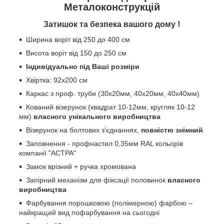
Металоконструкцій
!
Затишок та безпека вашого дому
Ширина воріт від 250 до 400 см
Висота воріт від 150 до 250 см
Індивідуально під Ваші розміри
Хвіртка: 92х200 см
Каркас з проф. труби (30х20мм, 40х20мм, 40х40мм)
Кований візерунок (квадрат 10-12мм, кругляк 10-12
мм)
власного унікального виробництва
Візерунок на болтових з'єднаннях,
повністю знімний
Заповнення - профнастил 0,35мм RAL кольорів
компанії "АСТРА"
Замок врізний + ручка хромована
Запірний механізм для фіксації половинок
власного
виробництва
Фарбування порошковою (полімерною) фарбою –
найкращий вид пофарбування на сьогодні