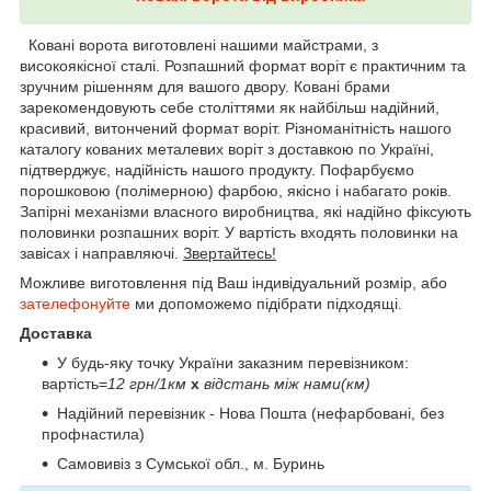
Ковані ворота виготовлені нашими майстрами, з
високоякісної сталі. Розпашний формат воріт є практичним та
зручним рішенням для вашого двору. Ковані брами
зарекомендовують себе століттями як найбільш надійний,
красивий, витончений формат воріт. Різноманітність нашого
каталогу кованих металевих воріт з доставкою по Україні,
підтверджує, надійність нашого продукту. Пофарбуємо
порошковою (полімерною) фарбою, якісно і набагато років.
Запірні механізми власного виробництва, які надійно фіксують
половинки розпашних воріт. У вартість входять половинки на
завісах і направляючі.
Звертайтесь!
Можливе виготовлення під Ваш індивідуальний розмір, або
зателефонуйте
ми допоможемо підібрати підходящі.
Доставка
У будь-яку точку України заказним перевізником:
вартість=
12 грн/1км
х
відстань між нами(км)
Надійний перевізник - Нова Пошта (нефарбовані, без
профнастила)
Самовивіз з Сумської обл., м. Буринь