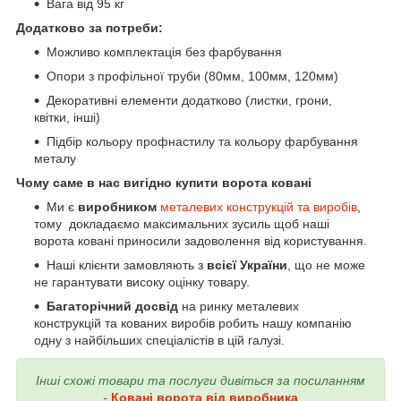
Вага від 95 кг
Додатково за потреби:
Можливо комплектація без фарбування
Опори з профільної труби (80мм, 100мм, 120мм)
Декоративні елементи додатково (листки, грони,
квітки, інші)
Підбір кольору профнастилу та кольору фарбування
металу
Чому саме в нас вигідно купити ворота ковані
Ми є
виробником
металевих конструкцій та виробів
,
тому докладаємо максимальних зусиль щоб наші
ворота ковані приносили задоволення від користування.
Наші клієнти замовляють з
всієї України
, що не може
не гарантувати високу оцінку товару.
Багаторічний досвід
на ринку металевих
конструкцій та кованих виробів робить нашу компанію
одну з найбільших спеціалістів в цій галузі.
Інші схожі товари та послуги дивіться за посиланням
-
Ковані ворота від виробника