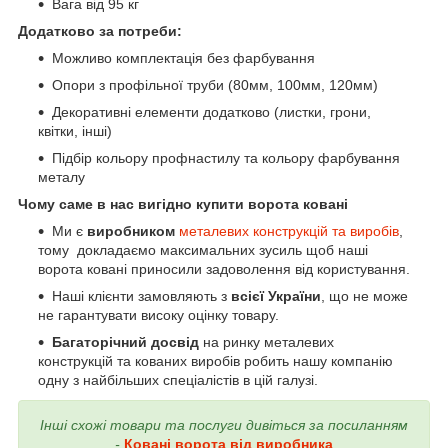
Вага від 95 кг
Додатково за потреби:
Можливо комплектація без фарбування
Опори з профільної труби (80мм, 100мм, 120мм)
Декоративні елементи додатково (листки, грони,
квітки, інші)
Підбір кольору профнастилу та кольору фарбування
металу
Чому саме в нас вигідно купити ворота ковані
Ми є
виробником
металевих конструкцій та виробів
,
тому докладаємо максимальних зусиль щоб наші
ворота ковані приносили задоволення від користування.
Наші клієнти замовляють з
всієї України
, що не може
не гарантувати високу оцінку товару.
Багаторічний досвід
на ринку металевих
конструкцій та кованих виробів робить нашу компанію
одну з найбільших спеціалістів в цій галузі.
Інші схожі товари та послуги дивіться за посиланням
-
Ковані ворота від виробника