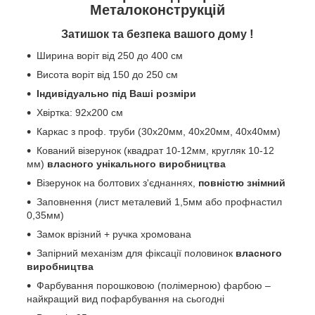
Металоконструкцій
!
Затишок та безпека вашого дому
Ширина воріт від 250 до 400 см
Висота воріт від 150 до 250 см
Індивідуально під Ваші розміри
Хвіртка: 92х200 см
Каркас з проф. труби (30х20мм, 40х20мм, 40х40мм)
Кований візерунок (квадрат 10-12мм, кругляк 10-12
мм)
власного унікального виробництва
Візерунок на болтових з'єднаннях,
повністю знімний
Заповнення (лист металевий 1,5мм або профнастил
0,35мм)
Замок врізний + ручка хромована
Запірний механізм для фіксації половинок
власного
виробництва
Фарбування порошковою (полімерною) фарбою –
найкращий вид пофарбування на сьогодні