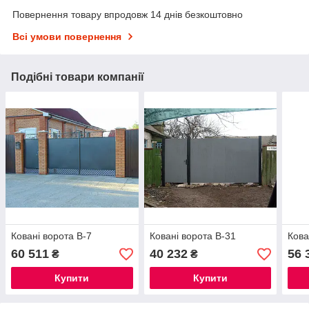
Повернення товару впродовж 14 днів безкоштовно
Всі умови повернення
Подібні товари компанії
Ковані ворота В-7
Ковані ворота В-31
Кова
60 511
40 232
56 
₴
₴
Купити
Купити