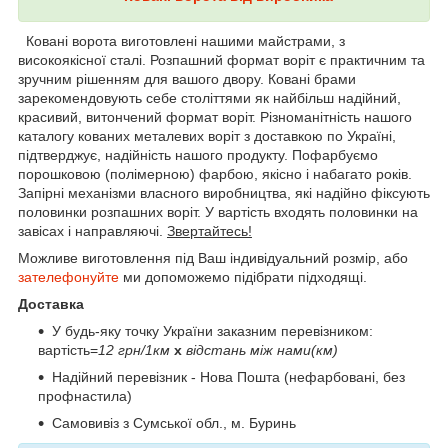
Ковані ворота виготовлені нашими майстрами, з
високоякісної сталі. Розпашний формат воріт є практичним та
зручним рішенням для вашого двору. Ковані брами
зарекомендовують себе століттями як найбільш надійний,
красивий, витончений формат воріт. Різноманітність нашого
каталогу кованих металевих воріт з доставкою по Україні,
підтверджує, надійність нашого продукту. Пофарбуємо
порошковою (полімерною) фарбою, якісно і набагато років.
Запірні механізми власного виробництва, які надійно фіксують
половинки розпашних воріт. У вартість входять половинки на
завісах і направляючі.
Звертайтесь!
Можливе виготовлення під Ваш індивідуальний розмір, або
зателефонуйте
ми допоможемо підібрати підходящі.
Доставка
У будь-яку точку України заказним перевізником:
вартість=
12 грн/1км
х
відстань між нами(км)
Надійний перевізник - Нова Пошта (нефарбовані, без
профнастила)
Самовивіз з Сумської обл., м. Буринь