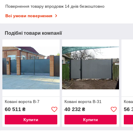
Повернення товару впродовж 14 днів безкоштовно
Всі умови повернення
Подібні товари компанії
Ковані ворота В-7
Ковані ворота В-31
Кова
60 511
40 232
56 
₴
₴
Купити
Купити