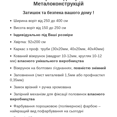
Металоконструкцій
!
Затишок та безпека вашого дому
Ширина воріт від 250 до 400 см
Висота воріт від 150 до 250 см
Індивідуально під Ваші розміри
Хвіртка: 92х200 см
Каркас з проф. труби (30х20мм, 40х20мм, 40х40мм)
Кований візерунок (квадрат 10-12мм, кругляк 10-12
мм)
власного унікального виробництва
Візерунок на болтових з'єднаннях,
повністю знімний
Заповнення (лист металевий 1,5мм або профнастил
0,35мм)
Замок врізний + ручка хромована
Запірний механізм для фіксації половинок
власного
виробництва
Фарбування порошковою (полімерною) фарбою –
найкращий вид пофарбування на сьогодні