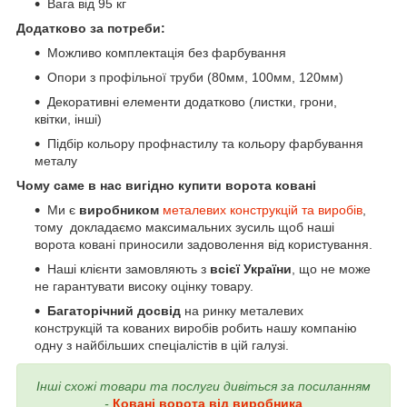
Вага від 95 кг
Додатково за потреби:
Можливо комплектація без фарбування
Опори з профільної труби (80мм, 100мм, 120мм)
Декоративні елементи додатково (листки, грони,
квітки, інші)
Підбір кольору профнастилу та кольору фарбування
металу
Чому саме в нас вигідно купити ворота ковані
Ми є
виробником
металевих конструкцій та виробів
,
тому докладаємо максимальних зусиль щоб наші
ворота ковані приносили задоволення від користування.
Наші клієнти замовляють з
всієї України
, що не може
не гарантувати високу оцінку товару.
Багаторічний досвід
на ринку металевих
конструкцій та кованих виробів робить нашу компанію
одну з найбільших спеціалістів в цій галузі.
Інші схожі товари та послуги дивіться за посиланням
-
Ковані ворота від виробника