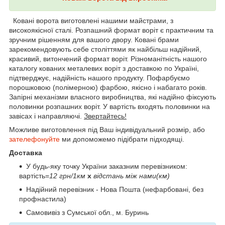
Ковані ворота виготовлені нашими майстрами, з
високоякісної сталі. Розпашний формат воріт є практичним та
зручним рішенням для вашого двору. Ковані брами
зарекомендовують себе століттями як найбільш надійний,
красивий, витончений формат воріт. Різноманітність нашого
каталогу кованих металевих воріт з доставкою по Україні,
підтверджує, надійність нашого продукту. Пофарбуємо
порошковою (полімерною) фарбою, якісно і набагато років.
Запірні механізми власного виробництва, які надійно фіксують
половинки розпашних воріт. У вартість входять половинки на
завісах і направляючі.
Звертайтесь!
Можливе виготовлення під Ваш індивідуальний розмір, або
зателефонуйте
ми допоможемо підібрати підходящі.
Доставка
У будь-яку точку України заказним перевізником:
вартість=
12 грн/1км
х
відстань між нами(км)
Надійний перевізник - Нова Пошта (нефарбовані, без
профнастила)
Самовивіз з Сумської обл., м. Буринь