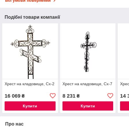
Всі умови повернення
Подібні товари компанії
Хрест на кладовище, Сх-2
Хрест на кладовище, Сх-7
Хрес
16 069
8 231
14 
₴
₴
Купити
Купити
Про нас