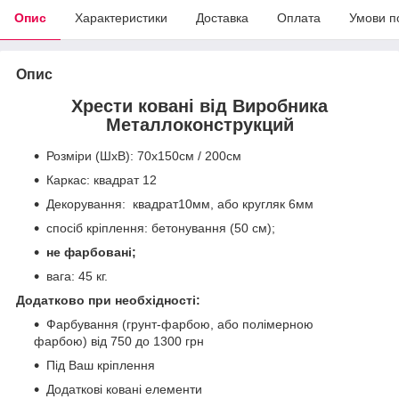
Опис
Характеристики
Доставка
Оплата
Умови п
Опис
Хрести ковані від Виробника
Металлоконструкций
Розміри (ШхВ): 70х150см / 200см
Каркас: квадрат 12
Декорування: квадрат10мм, або кругляк 6мм
спосіб кріплення: бетонування (50 см);
не фарбовані;
вага: 45 кг.
Додатково при необхідності:
Фарбування (грунт-фарбою, або полімерною
фарбою) від 750 до 1300 грн
Під Ваш кріплення
Додаткові ковані елементи