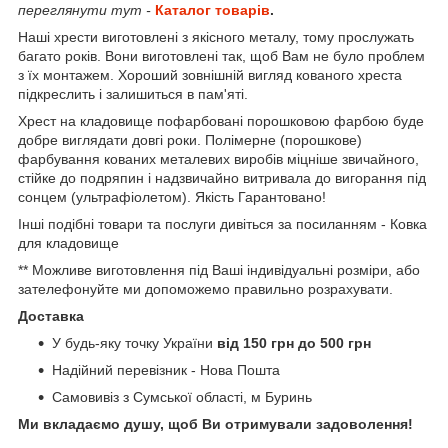
переглянути тут -
Каталог товарів
.
Наші хрести виготовлені з якісного металу, тому прослужать
багато років. Вони виготовлені так, щоб Вам не було проблем
з їх монтажем. Хороший зовнішній вигляд кованого хреста
підкреслить і залишиться в пам'яті.
Хрест на кладовище пофарбовані порошковою фарбою буде
добре виглядати довгі роки. Полімерне (порошкове)
фарбування кованих металевих виробів міцніше звичайного,
стійке до подряпин і надзвичайно витривала до вигорання під
сонцем (ультрафіолетом). Якість Гарантовано!
Інші подібні товари та послуги дивіться за посиланням - Ковка
для кладовище
** Можливе виготовлення під Ваші індивідуальні розміри, або
зателефонуйте ми допоможемо правильно розрахувати.
Доставка
У будь-яку точку України
від 150 грн до 500 грн
Надійний перевізник - Нова Пошта
Самовивіз з Сумської області, м Буринь
Ми вкладаємо душу, щоб Ви отримували задоволення!