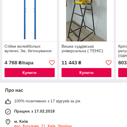
Стійки волейбольні
Вишка суддівська
Кріп
вуличні, 3м, бетонування
універсальна ( ТЕНІС)
регу
(оди
4 768
11 443
803
₴/пара
₴
Купити
Купити
Про нас
100% позитивних з 17 відгуків за рік
Працює з 17.02.2018
м. Київ
вул. Кутузова, 11, Київ, Україна