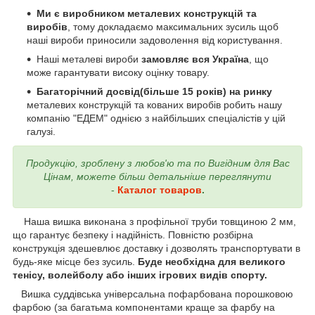
Ми є виробником металевих конструкцій та
виробів
, тому докладаємо максимальних зусиль щоб
наші вироби приносили задоволення від користування.
Наші металеві вироби
замовляє вся Україна
, що
може гарантувати високу оцінку товару.
Багаторічний досвід(більше 15 років) на ринку
металевих конструкцій та кованих виробів робить нашу
компанію "ЕДЕМ" однією з найбільших спеціалістів у цій
галузі.
Продукцію, зроблену з любов'ю та по Вигідним для Вас
Цінам, можете більш детальніше переглянути
-
Каталог товаров
.
Наша вишка виконана з профільної труби товщиною 2 мм,
що гарантує безпеку і надійність. Повністю розбірна
конструкція здешевлює доставку і дозволять транспортувати в
будь-яке місце без зусиль.
Буде необхідна для великого
тенісу, волейболу або інших ігрових видів спорту.
Вишка суддівська універсальна пофарбована порошковою
фарбою (за багатьма компонентами краще за фарбу на