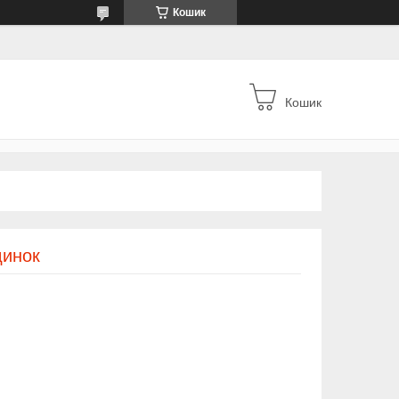
Кошик
Кошик
динок