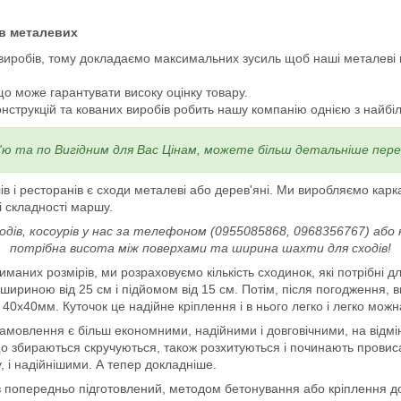
ів металевих
виробів, тому докладаємо максимальних зусиль щоб наші металеві к
що може гарантувати високу оцінку товару.
струкцій та кованих виробів робить нашу компанію однією з найбільш
в'ю та по Вигідним для Вас Цінам, можете більш детальніше пер
лів і ресторанів є сходи металеві або дерев'яні. Ми виробляємо кар
і складності маршу.
в, косоурів у нас за телефоном (0955085868, 0968356767) або н
потрібна висота між поверхами та ширина шахти для сходів!
маних розмірів, ми розраховуємо кількість сходинок, які потрібні 
шириною від 25 см і підйомом від 15 см. Потім, після погодження, в
40х40мм. Куточок це надійне кріплення і в нього легко і легко мож
амовлення є більш економними, надійними і довговічними, на відміну
що збираються скручуються, також розхитуються і починають провиса
 і надійнішими. А тепер докладніше.
попередньо підготовлений, методом бетонування або кріплення до с