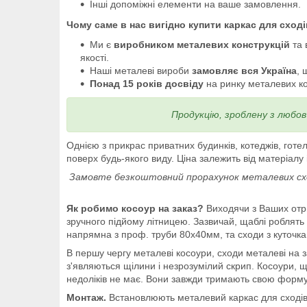
Інші допоміжні елементи на ваше замовлення.
Чому саме в нас вигідно купити каркас для сход
Ми є
виробником металевих конструкцій
та 
якості.
Наші металеві вироби
замовляє вся Україна
, 
Понад 15 років досвіду
на ринку металевих кон
Продукцію, зроблену з любо
Однією з прикрас приватних будинків, котеджів, готе
поверх будь-якого виду. Ціна залежить від матеріалу 
Замовте безкоштовний прорахунок металевих сході
Як робимо косоур на заказ?
Виходячи з Ваших отри
зручного підйому літницею. Зазвичай, щаблі роблять 
напрямна з проф. труби 80х40мм, та сходи з куточка 
В першу чергу металеві косоури, сходи металеві на з
з'являються щілини і незрозумілий скрип. Косоури, 
недоліків не має. Вони завжди тримають свою форму,
Монтаж.
Встановлюють металевий каркас для сходів 