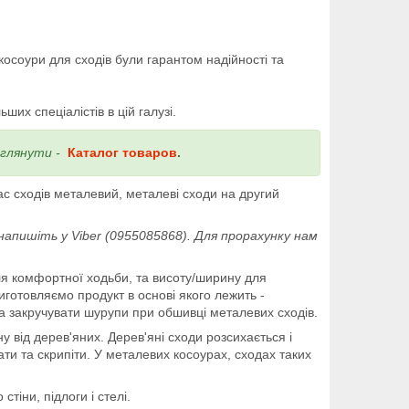
осоури для сходів були гарантом надійності та
их спеціалістів в цій галузі.
еглянути -
Каталог товаров
.
кас сходів металевий, металеві сходи на другий
апишіть у Viber (0955085868). Для прорахунку нам
для комфортної ходьби, та висоту/ширину для
иготовляємо продукт в основі якого лежить -
на закручувати шурупи при обшивці металевих сходів.
 від дерев'яних. Дерев'яні сходи розсихається і
ти та скрипіти. У металевих косоурах, сходах таких
тіни, підлоги і стелі.