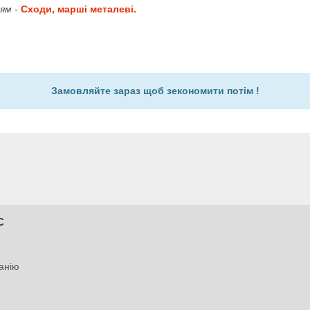
ям -
Сходи, марші металеві.
Замовляйте зараз щоб зекономити потім !
С
анію