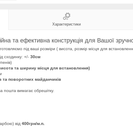
Характеристики
ійна та ефективна конструкція для Вашої зручнос
готовляємо під ваші розміри ( висота, розмір місця для встановленн
д сходинку: +/-
30см
упенів)
висота та ширину місця для встановлення)
м
 та поворотних майданчиків
а пошта вимагає обрешітку.
арбою) від
400грн/м.п.