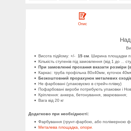
Опис
Над
Ви
Висота підйому: +/-
15 см
.
Ширина площадки пі
Кількість ступенів під замовлення (від 1 до ... ст
При замовленні прохання вказати розміри (
Каркас: труба профільна 80х40мм, куточок 40м
Безкоштовний прорахунок металевих сходів
Не фарбовані (упаковуємо в стрейч-плівку)
Пофарбовані вироби потребують упаковки і Нов
Кріплення: анкера, бетонування, зварювання;
Вага від 20 кг
Додатково при необхідності:
Фарбування (грунт-фарбою, або полімерною ф
Металева площадка, опори.