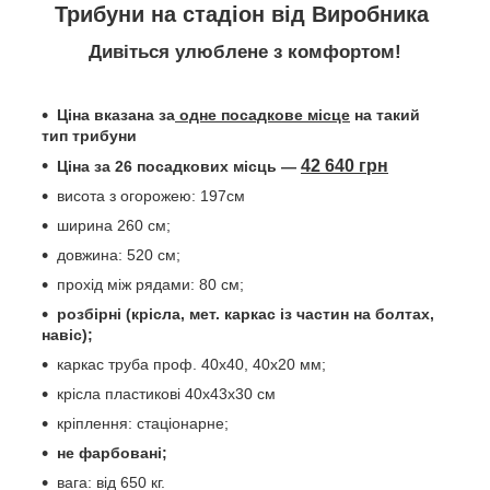
Трибуни на стадіон від Виробника
Дивіться улюблене з комфортом!
Ціна вказана за
одне посадкове місце
на такий
тип трибуни
42 640 грн
Ціна за 26 посадкових місць —
висота з огорожею: 197см
ширина 260 см;
довжина: 520 см;
прохід між рядами: 80 см;
розбірні (крісла, мет. каркас із частин на болтах,
навіс);
каркас труба проф. 40х40, 40х20 мм;
крісла пластикові 40х43х30 см
кріплення: стаціонарне;
не фарбовані;
вага: від 650 кг.