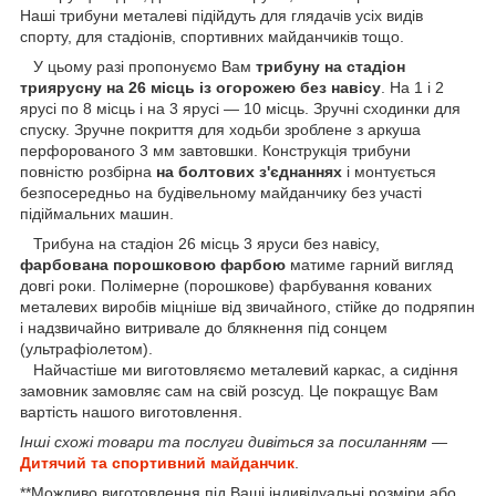
Наші трибуни металеві підійдуть для глядачів усіх видів
спорту, для стадіонів, спортивних майданчиків тощо.
У цьому разі пропонуємо Вам
трибуну на стадіон
триярусну на 26 місць із огорожею без навісу
. На 1 і 2
ярусі по 8 місць і на 3 ярусі — 10 місць. Зручні сходинки для
спуску. Зручне покриття для ходьби зроблене з аркуша
перфорованого 3 мм завтовшки. Конструкція трибуни
повністю розбірна
на болтових з'єднаннях
і монтується
безпосередньо на будівельному майданчику без участі
підіймальних машин.
Трибуна на стадіон 26 місць 3 яруси без навісу,
фарбована порошковою фарбою
матиме гарний вигляд
довгі роки. Полімерне (порошкове) фарбування кованих
металевих виробів міцніше від звичайного, стійке до подряпин
і надзвичайно витривале до блякнення під сонцем
(ультрафіолетом).
Найчастіше ми виготовляємо металевий каркас, а сидіння
замовник замовляє сам на свій розсуд. Це покращує Вам
вартість нашого виготовлення.
Інші схожі товари та послуги дивіться за посиланням —
Дитячий та спортивний майданчик
.
**Можливо виготовлення під Ваші індивідуальні розміри або