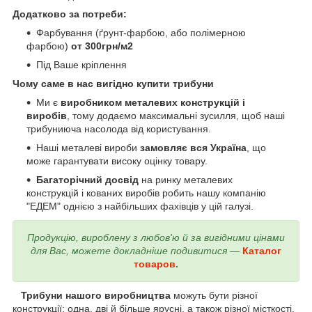
Додатково за потреби:
Фарбування (ґрунт-фарбою, або полімерною
фарбою)
от 300грн/м2
Під Ваше кріплення
Чому саме в нас вигідно купити трибуни
Ми є
виробником металевих конструкцій і
виробів
, тому додаємо максимальні зусилля, щоб наші
трибуниюча насолода від користування.
Наші металеві вироби
замовляє вся Україна
, що
може гарантувати високу оцінку товару.
Багаторічний досвід
на ринку металевих
конструкцій і кованих виробів робить нашу компанію
"ЕДЕМ" однією з найбільших фахівців у цій галузі.
Продукцію, вироблену з любов'ю й за вигідними цінами
для Вас, можете докладніше подивитися —
Каталог
товаров
.
Трибуни нашого виробництва
можуть бути різної
конструкції: одна, дві й більше ярусні, а також різної місткості.