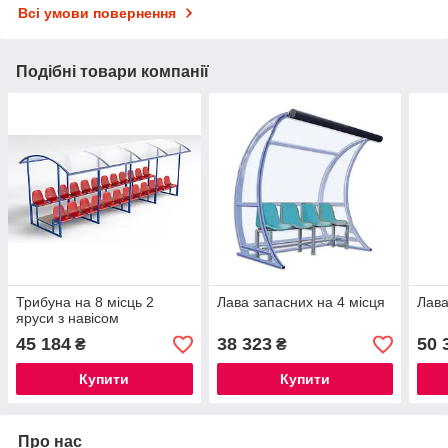
Всі умови повернення
Подібні товари компанії
Трибуна на 8 місць 2
Лава запасних на 4 місця
Лава
яруси з навісом
45 184
38 323
50 
₴
₴
Купити
Купити
Про нас