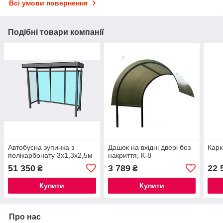
Всі умови повернення
Подібні товари компанії
Автобусна зупинка з
Дашок на вхідні двері без
Карк
полікарбонату 3х1,3х2,5м
накриття, К-8
51 350
3 789
22 
₴
₴
Купити
Купити
Про нас