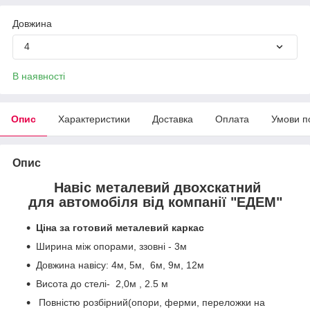
Довжина
4
В наявності
Опис
Характеристики
Доставка
Оплата
Умови п
Опис
Навіс металевий двохскатний
для автомобіля від компанії "ЕДЕМ"
Ціна за готовий металевий каркас
Ширина між опорами, ззовні - 3м
Довжина навісу: 4м, 5м, 6м, 9м, 12м
Висота до стелі- 2,0м , 2.5 м
Повністю розбірний(опори, ферми, переложки на