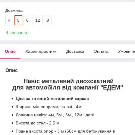
Довжина
4
5
6
12
9
В наявності
Опис
Характеристики
Доставка
Оплата
Умови п
Опис
Навіс металевий двохскатний
для автомобіля від компанії "ЕДЕМ"
Ціна за готовий металевий каркас
Ширина між опорами, ззовні - 4м
Довжина навісу: 4м, 5м , 6м , 12м і далі
Висота до стелі- 2.5 м
Повна висота опор - 3 м (50см для бетонування в