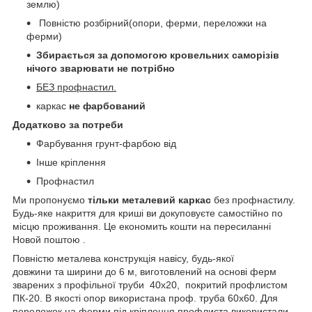
землю)
Повністю розбірний(опори, ферми, переложки на
ферми)
Збирається за допомогою кровельних саморізів
нічого зварювати не потрібно
БЕЗ профнастил.
каркас
не фарбований
Додатково за потреби
Фарбування грунт-фарбою від
Інше кріплення
Профнастил
Ми пропонуємо
тільки металевий каркас
без профнастилу.
Будь-яке накриття для криші ви докуповуєте самостійно по
місцю проживання. Це економить кошти на пересиланні
Новой поштою .
Повністю металева конструкція навісу, будь-якої
довжини та ширини до 6 м, виготовлений на основі ферм
зварених з профільної труби 40х20, покритий профлистом
ПК-20. В якості опор використана проф. труба 60х60. Для
переложок на ферми під кріплення профлиста використали