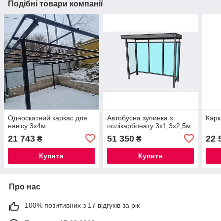
Подібні товари компанії
Односкатний каркас для
Автобусна зупинка з
Карк
навісу 3х4м
полікарбонату 3х1,3х2,5м
21 743
51 350
22 
₴
₴
Купити
Купити
Про нас
100% позитивних з 17 відгуків за рік