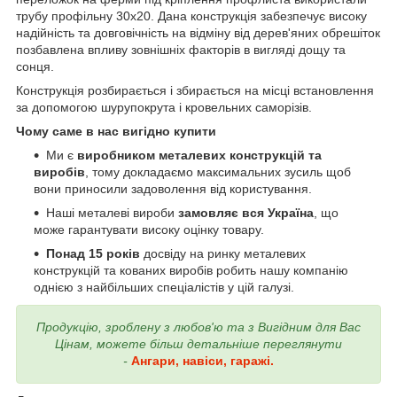
трубу профільну 30х20. Дана конструкція забезпечує високу
надійність та довговічність на відміну від дерев'яних обрешіток
позбавлена впливу зовнішніх факторів в вигляді дощу та
сонця.
Конструкція розбирається і збирається на місці встановлення
за допомогою шурупокрута і кровельних саморізів.
Чому саме в нас вигідно купити
Ми є
виробником металевих конструкцій та
виробів
, тому докладаємо максимальних зусиль щоб
вони приносили задоволення від користування.
Наші металеві вироби
замовляє вся Україна
, що
може гарантувати високу оцінку товару.
Понад
15 років
досвіду на ринку металевих
конструкцій та кованих виробів робить нашу компанію
однією з найбільших спеціалістів у цій галузі.
Продукцію, зроблену з любов'ю та з Вигідним для Вас
Цінам, можете більш детальніше переглянути
-
Ангари, навіси, гаражі.