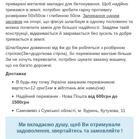
приварені металеві закладні для бетонування. Щоб надійно
тримався в землі, потрібно зробити гарну противагу
розмірами 50х50см і глибиною 50см.
Запирання одним
засовом
на опорі, що фіксує шлагбаум в одному положенні та
можна почепити замок для більшої надійності.
Завдяки такій
конструкції, відкривається й закривається без зусиль та добре
тримається в землі.
Шлагбауми довжиною від 4м до 6м робляться з розбірною
стрілою(3м+додоткова стірла), бо перевізники вантажі більше
3м не хочуть перевозити, потрібно шукати заказну машину,
що на багато дорожче.
Доставка
В будь-яку точку України заказним перевізником:
вартість=
12 грн/1км
х
відстань між нами(км).
Надійний перевізник - Нова Пошта
від 600грн до
1500грн
Самовивіз з Сумської області, м. Буринь, Кутузова, 11
Ми вкладаємо душу, щоб Ви отримували
задоволення, звертайтесь та замовляйте !