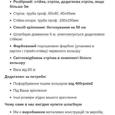
Розбірний: стійка, стріла, додаткова стріла, якщо
більше 3м
Стріла: труба проф.
6
0х40, 40х40мм
Стійка-опора: труба проф. 100х100мм
Спосіб кріплення: бетонування на 50 см
Шлагбаум довжиною 6 м, комплектується додатковою
стійкою
Фарбований
порошковою фарбою (упаковка в
картон і стрейч-плівку) червоного кольору
Світловідбивна стрічка в комплекті білого
кольору
Вага від 60 кг
Додатково за потреби:
Пофарбування іншим кольором
від 400грн/м2
Під Ваше кріплення
Інші розміри згідно вашого креслення
Чому саме в нас вигідно купити шлагбаум
Ми є
виробником
металевих конструкцій та виробів,