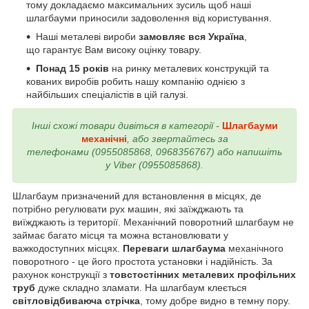
тому докладаємо максимальних зусиль щоб наші
шлагбауми приносили задоволення від користування.
Наші металеві вироби
замовляє вся Україна
,
що гарантує Вам високу оцінку товару.
Понад 15 років
на ринку металевих конструкцій та
кованих виробів робить нашу компанію однією з
найбільших спеціалістів в цій галузі.
Інші схожі товари дивіться в категорії -
Шлагбауми
механічні
, або звертайтесь за
телефонами (0955085868, 0968356767) або напишіть
у Viber (0955085868).
Шлагбаум призначений для встановлення в місцях, де
потрібно регулювати рух машин, які заїжджають та
виїжджають із території. Механічний поворотний шлагбаум не
займає багато місця та можна встановлювати у
важкодоступних місцях.
Переваги шлагбаума
механічного
поворотного - це його простота установки і надійність. За
рахунок конструкції з
товстостінних металевих профільних
труб
дуже складно зламати. На шлагбаум клеється
світловідбиваюча стрічка
, тому добре видно в темну пору.