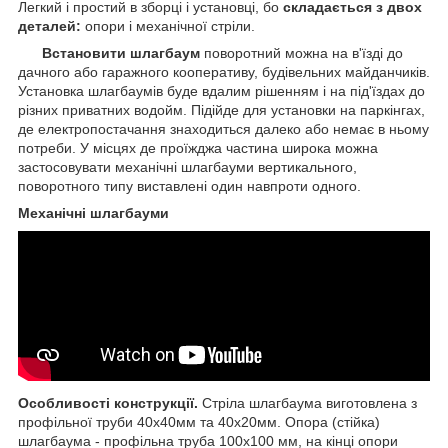
Легкий і простий в зборці і установці, бо
складається з двох
деталей:
опори і механічної стріли.
Встановити шлагбаум
поворотний можна на в'їзді до
дачного або гаражного кооперативу, будівельних майданчиків.
Установка шлагбаумів буде вдалим рішенням і на під'їздах до
різних приватних водойм. Підійде для установки на паркінгах,
де електропостачання знаходиться далеко або немає в ньому
потреби. У місцях де проїжджа частина широка можна
застосовувати механічні шлагбауми вертикального,
поворотного типу виставлені один навпроти одного.
Механічні шлагбауми
Особливості конструкції.
Стріла шлагбаума виготовлена з
профільної труби 40х40мм та 40х20мм. Опора (стійка)
шлагбаума - профільна труба 100х100 мм, на кінці опори