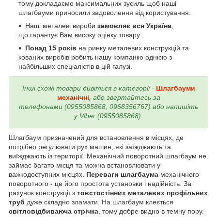
тому докладаємо максимальних зусиль щоб наші
шлагбауми приносили задоволення від користування.
Наші металеві вироби
замовляє вся Україна
,
що гарантує Вам високу оцінку товару.
Понад 15 років
на ринку металевих конструкцій та
кованих виробів робить нашу компанію однією з
найбільших спеціалістів в цій галузі.
Інші схожі товари дивіться в категорії -
Шлагбауми
механічні
, або звертайтесь за
телефонами (0955085868, 0968356767) або напишіть
у Viber (0955085868).
Шлагбаум призначений для встановлення в місцях, де
потрібно регулювати рух машин, які заїжджають та
виїжджають із території. Механічний поворотний шлагбаум не
займає багато місця та можна встановлювати у
важкодоступних місцях.
Переваги шлагбаума
механічного
поворотного - це його простота установки і надійність. За
рахунок конструкції з
товстостінних металевих профільних
труб
дуже складно зламати. На шлагбаум клеється
світловідбиваюча стрічка
, тому добре видно в темну пору.