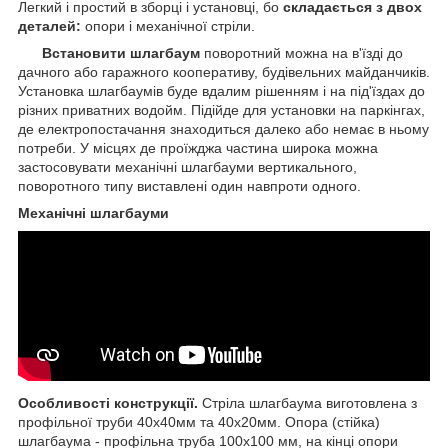
Легкий і простий в зборці і установці, бо
складається з двох
деталей:
опори і механічної стріли.
Встановити шлагбаум
поворотний можна на в'їзді до
дачного або гаражного кооперативу, будівельних майданчиків.
Установка шлагбаумів буде вдалим рішенням і на під'їздах до
різних приватних водойм. Підійде для установки на паркінгах,
де електропостачання знаходиться далеко або немає в ньому
потреби. У місцях де проїжджа частина широка можна
застосовувати механічні шлагбауми вертикального,
поворотного типу виставлені один навпроти одного.
Механічні шлагбауми
Особливості конструкції.
Стріла шлагбаума виготовлена з
профільної труби 40х40мм та 40х20мм. Опора (стійка)
шлагбаума - профільна труба 100х100 мм, на кінці опори