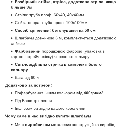
Розбірний: стійка, стріла, додаткова стріла, якщо
більше 3м
Стріла: труба проф.
6
0х40, 40х40мм
Стійка-опора: труба проф. 100х100мм
Спосіб кріплення: бетонування на 50 см
Шлагбаум довжиною 6 м, комплектується додатковою
стійкою
Фарбований
порошковою фарбою (упаковка в
картон і стрейч-плівку) червоного кольору
Світловідбивна стрічка в комплекті білого
кольору
Вага від 60 кг
Додатково за потреби:
Пофарбування іншим кольором
від 400грн/м2
Під Ваше кріплення
Інші розміри згідно вашого креслення
Чому саме в нас вигідно купити шлагбаум
Ми є
виробником
металевих конструкцій та виробів,