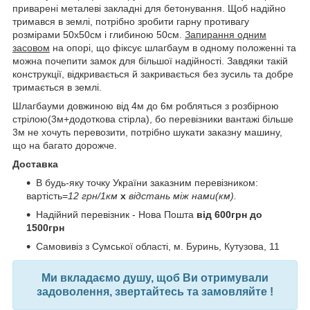
приварені металеві закладні для бетонування. Щоб надійно
тримався в землі, потрібно зробити гарну противагу
розмірами 50х50см і глибиною 50см.
Запирання одним
засовом
на опорі, що фіксує шлагбаум в одному положенні та
можна почепити замок для більшої надійності.
Завдяки такій
конструкції, відкривається й закривається без зусиль та добре
тримається в землі.
Шлагбауми довжиною від 4м до 6м робляться з розбірною
стрілою(3м+додоткова стірла), бо перевізники вантажі більше
3м не хочуть перевозити, потрібно шукати заказну машину,
що на багато дорожче.
Доставка
В будь-яку точку України заказним перевізником:
вартість=
12 грн/1км
х
відстань між нами(км).
Надійний перевізник - Нова Пошта
від 600грн до
1500грн
Самовивіз з Сумської області, м. Буринь, Кутузова, 11
Ми вкладаємо душу, щоб Ви отримували
задоволення, звертайтесь та замовляйте !