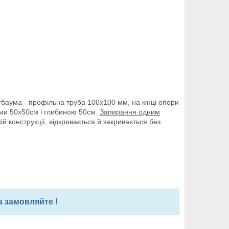
баума - профільна труба 100х100 мм, на кінці опори
ами 50х50см і глибиною 50см.
Запирання одним
ій конструкції, відкривається й закривається без
 замовляйте !