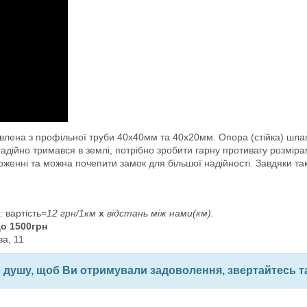
лена з профільної труби 40х40мм та 40х20мм. Опора (стійка) шлаг
адійно тримався в землі, потрібно зробити гарну противагу розмір
женні та можна почепити замок для більшої надійності.
Завдяки так
: вартість=
12 грн/1км
х
відстань між нами(км).
до 1500грн
ва, 11
 душу, щоб Ви отримували задоволення, звертайтесь та