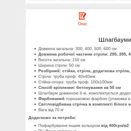
Опис
Шлагбауми 
Довжина загальна: 300, 400, 500, 600 см
Довжина робочої частини стріли: 295, 395, 4
Висота загальна: 150 см
Ширина стріли: 50 см
Розбірний: стійка, стріла, додаткова стріла
Стріла: труба проф.
4
0х40мм
Стійка-опора: труба проф. 100х100мм
Спосіб кріплення: бетонування на 50 см
Шлагбаум довжиною 6 м, комплектується додат
Фарбований
порошковою фарбою (упаковка в ка
Світловідбивна стрічка в комплекті білого 
Вага від 70 кг
Додатково за потреби:
Пофарбування іншим кольором
від 400грн/м2
Під Ваше кріплення