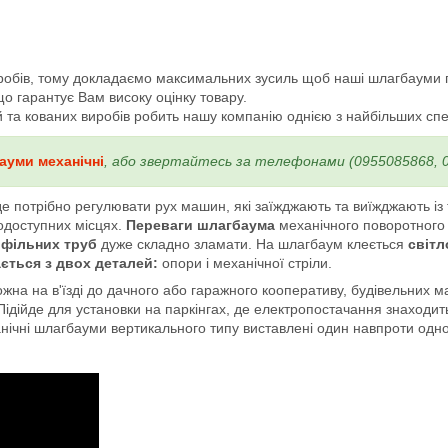
робів, тому докладаємо максимальних зусиль щоб наші шлагбауми 
що гарантує Вам високу оцінку товару.
та кованих виробів робить нашу компанію однією з найбільших спеціа
ауми механічні
, або звертайтесь за телефонами (0955085868, 0
е потрібно регулювати рух машин, які заїжджають та виїжджають із
одоступних місцях.
Переваги шлагбаума
механічного поворотного -
офільних труб
дуже складно зламати. На шлагбаум клеється
світл
ється з двох деталей:
опори і механічної стріли.
на на в'їзді до дачного або гаражного кооперативу, будівельних м
 Підійде для установки на паркінгах, де електропостачання знаходи
ічні шлагбауми вертикального типу виставлені один навпроти одно