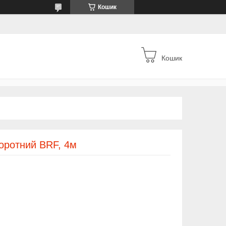
Кошик
Кошик
оротний BRF, 4м