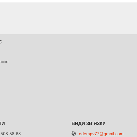
С
анію
edempv77@gmail.com
 508-58-68