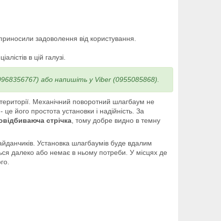
приносили задоволення від користування.
лістів в цій галузі.
968356767) або напишіть у Viber (0955085868).
 території. Механічний поворотний шлагбаум не
 це його простота установки і надійність. За
овідбиваюча стрічка
, тому добре видно в темну
айданчиків. Установка шлагбаумів буде вдалим
ться далеко або немає в ньому потреби. У місцях де
го.