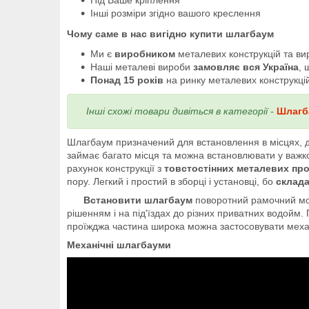
Інші розміри згідно вашого креслення
Чому саме в нас вигідно купити шлагбаум
Ми є
виробником
металевих конструкцій та ви
Наші металеві вироби
замовляє вся Україна
, 
Понад 15 років
на ринку металевих конструкцій 
Інші схожі товари дивіться в категорії -
Шлагб
Шлагбаум призначений для встановлення в місцях, д
займає багато місця та можна встановлювати у важк
рахунок конструкції з
товстостінних металевих пр
пору. Легкий і простий в зборці і установці, бо
склада
Встановити шлагбаум
поворотний рамочний мож
рішенням і на під'їздах до різних приватних водойм.
проїжджа частина широка можна застосовувати механ
Механічні шлагбауми