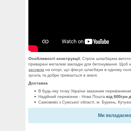
Особливості конструкції.
Стріла шлагбаума виготов
приварені металеві закладні для бетонування. Щоб н
засовом
на опорі, що фіксує шлагбаум в одному поло
зусиль та добре тримається в землі.
Доставка
В будь-яку точку України заказним перевізником
Надійний перевізник - Нова Пошта
від 600грн 
Самовивіз з Сумської області, м. Буринь, Кутузо
Ми вкладаємо