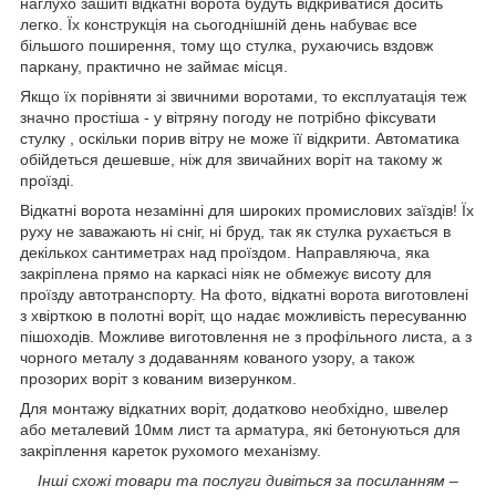
наглухо зашиті відкатні ворота будуть відкриватися досить
легко. Їх конструкція на сьогоднішній день набуває все
більшого поширення, тому що стулка, рухаючись вздовж
паркану, практично не займає місця.
Якщо їх порівняти зі звичними воротами, то експлуатація теж
значно простіша - у вітряну погоду не потрібно фіксувати
стулку , оскільки порив вітру не може її відкрити. Автоматика
обійдеться дешевше, ніж для звичайних воріт на такому ж
проїзді.
Відкатні ворота незамінні для широких промислових заїздів! Їх
руху не заважають ні сніг, ні бруд, так як стулка рухається в
декількох сантиметрах над проїздом. Направляюча, яка
закріплена прямо на каркасі ніяк не обмежує висоту для
проїзду автотранспорту. На фото, відкатні ворота виготовлені
з хвірткою в полотні воріт, що надає можливість пересуванню
пішоходів. Можливе виготовлення не з профільного листа, а з
чорного металу з додаванням кованого узору, а також
прозорих воріт з кованим визерунком.
Для монтажу відкатних воріт, додатково необхідно, швелер
або металевий 10мм лист та арматура, які бетонуються для
закріплення кареток рухомого механізму.
Інші схожі товари та послуги дивіться за посиланням
–