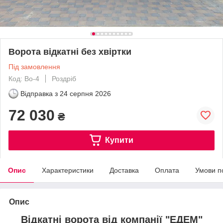
Ворота відкатні без хвіртки
Під замовлення
Код: Во-4
Роздріб
Відправка з
24 серпня 2026
72 030
₴
Купити
Опис
Характеристики
Доставка
Оплата
Умови п
Опис
Відкатні ворота від компанії "ЕДЕМ"