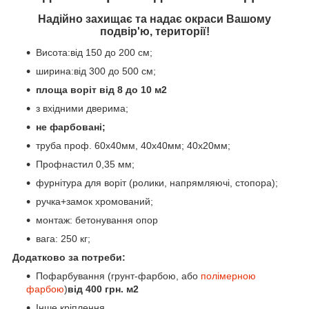
Надійно захищає та надає окраси Вашому
подвір'ю, території!
Висота:від 150 до 200 см;
ширина:від 300 до 500 см;
площа воріт від 8 до 10 м2
з вхідними дверима;
не фарбовані;
труба проф. 60х40мм, 40х40мм; 40х20мм;
Профнастил 0,35 мм;
фурнітура для воріт (ролики, напрямляючі, стопора);
ручка+замок хромований;
монтаж: бетонування опор
вага: 250 кг;
Додатково за потреби:
Пофарбування (грунт-фарбою, або
полімерною
фарбою
)
від 400 грн. м2
Інше кріплення