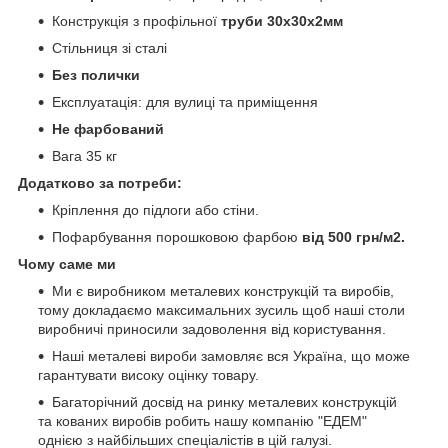
Конструкція з профільної
труби 30х30х2мм
Стільниця зі сталі
Без полички
Експлуатація: для вулиці та приміщення
Не фарбований
Вага 35 кг
Додатково за потреби:
Кріплення до підлоги або стіни.
Пофарбування порошковою фарбою
від 500 грн/м2.
Чому саме ми
Ми є виробником металевих конструкцій та виробів,
тому докладаємо максимальних зусиль щоб наші столи
виробничі приносили задоволення від користування.
Наші металеві вироби замовляє вся Україна, що може
гарантувати високу оцінку товару.
Багаторічний досвід на ринку металевих конструкцій
та кованих виробів робить нашу компанію "ЕДЕМ"
однією з найбільших спеціалістів в цій галузі.