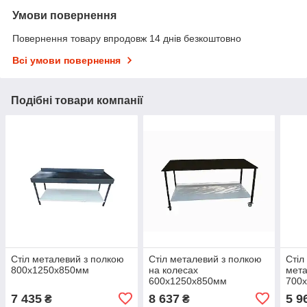
Умови повернення
Повернення товару впродовж 14 днів безкоштовно
Всі умови повернення
Подібні товари компанії
Стіл металевий з полкою
Стіл металевий з полкою
Стіл
800х1250х850мм
на колесах
мет
600х1250х850мм
700
7 435
8 637
5 9
₴
₴