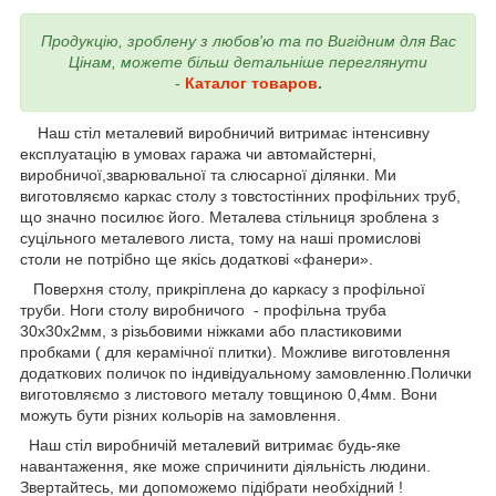
Продукцію, зроблену з любов'ю та по Вигідним для Вас
Цінам, можете більш детальніше переглянути
-
Каталог товаров
.
Наш стіл металевий виробничий витримає інтенсивну
експлуатацію в умовах гаража чи автомайстерні,
виробничої,зварювальної та слюсарної ділянки. Ми
виготовляємо каркас столу з товстостінних профільних труб,
що значно посилює його. Металева стільниця зроблена з
суцільного металевого листа, тому на наші промислові
столи не потрібно ще якісь додаткові «фанери».
Поверхня столу, прикріплена до каркасу з профільної
труби. Ноги столу виробничого - профільна труба
30х30х2мм, з різьбовими ніжками або пластиковими
пробками ( для керамічної плитки). Можливе виготовлення
додаткових поличок по індивідуальному замовленню.Полички
виготовляємо з листового металу товщиною 0,4мм. Вони
можуть бути різних кольорів на замовлення.
Наш стіл виробничій металевий витримає будь-яке
навантаження, яке може спричинити діяльність людини.
Звертайтесь, ми допоможемо підібрати необхідний !