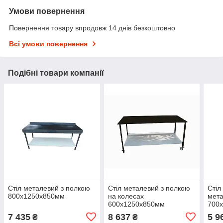
Умови повернення
Повернення товару впродовж 14 днів безкоштовно
Всі умови повернення
Подібні товари компанії
Стіл металевий з полкою
Стіл металевий з полкою
Стіл
800х1250х850мм
на колесах
мет
600х1250х850мм
700
7 435
8 637
5 9
₴
₴