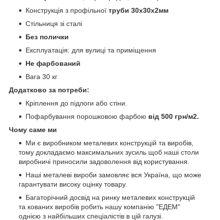
Конструкція з профільної
труби 30х30х2мм
Стільниця зі сталі
Без полички
Експлуатація: для вулиці та приміщення
Не фарбований
Вага 30 кг
Додатково за потреби:
Кріплення до підлоги або стіни.
Пофарбування порошковою фарбою
від 500 грн/м2.
Чому саме ми
Ми є виробником металевих конструкцій та виробів,
тому докладаємо максимальних зусиль щоб наші столи
виробничі приносили задоволення від користування.
Наші металеві вироби замовляє вся Україна, що може
гарантувати високу оцінку товару.
Багаторічний досвід на ринку металевих конструкцій
та кованих виробів робить нашу компанію "ЕДЕМ"
однією з найбільших спеціалістів в цій галузі.