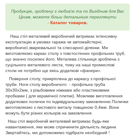
Продукцію, зроблену з любов'ю та по Вигідним для Вас
Цінам, можете більш детальніше переглянути
-
Каталог товаров
.
Наш стіл металевий виробничий витримає інтенсивну
експлуатацію в умовах гаража чи автомайстерні,
виробничої,зварювальної та слюсарної ділянки. Ми
виготовляємо каркас столу з товстостінних профільних труб,
що значно посилює його. Металева стільниця зроблена з
суцільного металевого листа, тому на наші промислові
столи не потрібно ще якісь додаткові «фанери».
Поверхня столу, прикріплена до каркасу з профільної
труби. Ноги столу виробничого - профільна труба
30х30х2мм, з різьбовими ніжками або пластиковими
пробками ( для керамічної плитки). Можливе виготовлення
додаткових поличок по індивідуальному замовленню.Полички
виготовляємо з листового металу товщиною 0,4мм. Вони
можуть бути різних кольорів на замовлення.
Наш стіл виробничій металевий витримає будь-яке
навантаження, яке може спричинити діяльність людини.
Звертайтесь, ми допоможемо підібрати необхідний !