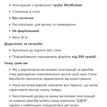
Конструкція з профільної
труби 30х30х2мм
Стільниця зі сталі
Без полички
Експлуатація: для вулиці та приміщення
Не фарбований
Вага 30 кг
Додатково за потреби:
Кріплення до підлоги або стіни.
Пофарбування порошковою фарбою
від 500 грн/м2.
Чому саме ми
Ми є виробником металевих конструкцій та виробів,
тому докладаємо максимальних зусиль щоб наші столи
виробничі приносили задоволення від користування.
Наші металеві вироби замовляє вся Україна, що може
гарантувати високу оцінку товару.
Багаторічний досвід на ринку металевих конструкцій
та кованих виробів робить нашу компанію "ЕДЕМ"
однією з найбільших спеціалістів в цій галузі.