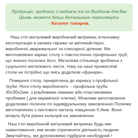
Продукцію, зроблену з любов'ю та по Вигідним для Вас
Цінам, можете більш детальніше переглянути
-
Каталог товаров
.
Наш стіл металевий виробничий витримає інтенсивну
експлуатацію в умовах гаража чи автомайстерні,
виробничої,зварювальної та слюсарної ділянки. Ми
виготовляємо каркас столу з товстостінних профільних труб,
що значно посилює його. Металева стільниця зроблена з
суцільного металевого листа, тому на наші промислові
столи не потрібно ще якісь додаткові «фанери».
Поверхня столу, прикріплена до каркасу з профільної
труби. Ноги столу виробничого - профільна труба
30х30х2мм, з різьбовими ніжками або пластиковими
пробками ( для керамічної плитки). Можливе виготовлення
додаткових поличок по індивідуальному замовленню.Полички
виготовляємо з листового металу товщиною 0,4мм. Вони
можуть бути різних кольорів на замовлення.
Наш стіл виробничій металевий витримає будь-яке
навантаження, яке може спричинити діяльність людини.
Звертайтесь, ми допоможемо підібрати необхідний !