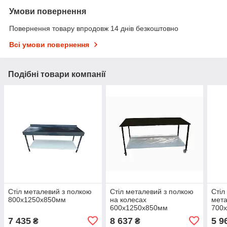
Умови повернення
Повернення товару впродовж 14 днів безкоштовно
Всі умови повернення
Подібні товари компанії
Стіл металевий з полкою
Стіл металевий з полкою
Стіл
800х1250х850мм
на колесах
мет
600х1250х850мм
700
7 435
8 637
5 9
₴
₴