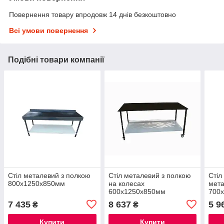
Повернення товару впродовж 14 днів безкоштовно
Всі умови повернення
Подібні товари компанії
Стіл металевий з полкою
Стіл металевий з полкою
Стіл
800х1250х850мм
на колесах
мет
600х1250х850мм
700
7 435
8 637
5 9
₴
₴
Купити
Купити