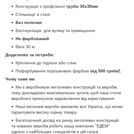
Конструкція з профільної
труби 30х30мм
Стільниця зі сталі
Без полички
Експлуатація: для вулиці та приміщення
Не фарбований
Вага 30 кг
Додатково за потреби:
Кріплення до підлоги або стіни.
Пофарбування порошковою фарбою
від 500 грн/м2.
Чому саме ми
Ми є виробником металевих конструкцій та виробів,
тому докладаємо максимальних зусиль щоб наші столи
виробничі приносили задоволення від користування.
Наші металеві вироби замовляє вся Україна, що може
гарантувати високу оцінку товару.
Багаторічний досвід на ринку металевих конструкцій
та кованих виробів робить нашу компанію "ЕДЕМ"
однією з найбільших спеціалістів в цій галузі.