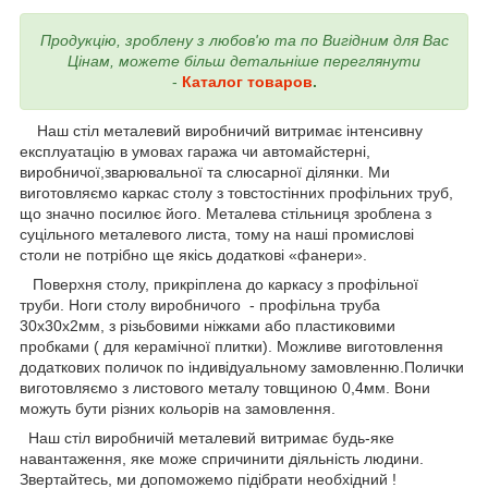
Продукцію, зроблену з любов'ю та по Вигідним для Вас
Цінам, можете більш детальніше переглянути
-
Каталог товаров
.
Наш стіл металевий виробничий витримає інтенсивну
експлуатацію в умовах гаража чи автомайстерні,
виробничої,зварювальної та слюсарної ділянки. Ми
виготовляємо каркас столу з товстостінних профільних труб,
що значно посилює його. Металева стільниця зроблена з
суцільного металевого листа, тому на наші промислові
столи не потрібно ще якісь додаткові «фанери».
Поверхня столу, прикріплена до каркасу з профільної
труби. Ноги столу виробничого - профільна труба
30х30х2мм, з різьбовими ніжками або пластиковими
пробками ( для керамічної плитки). Можливе виготовлення
додаткових поличок по індивідуальному замовленню.Полички
виготовляємо з листового металу товщиною 0,4мм. Вони
можуть бути різних кольорів на замовлення.
Наш стіл виробничій металевий витримає будь-яке
навантаження, яке може спричинити діяльність людини.
Звертайтесь, ми допоможемо підібрати необхідний !