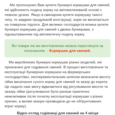
Ми пропонуємо Вам купити бункерні кормушки для свиней,
які здійснюють подачу корму на автоматизованій основі з
певною дозою. Якщо в свинарник купити кормушку такого
типу, то завдяки продуманій конструкції, корм не висипається
на поверхню підлоги. Для великих господарств можна купити
бункерні кормушки для свиней з двома бункерами, з
підлаштуванням під автоматичну подачу корму.
Всі товари які ми виготовляємо можна переглянути за
посиланням -
Кормушки для свиней
.
Ми виробляємо бункерні кормушки різних моделей, які
призначені для годування свиней. В процесі виготовлення та
експлуатації бункерних кормушок на фермерських
господарствах, експериментальним шляхом визначили висоту
лійки висипання сухого корму для свиней та зазор до корита.
Це надало нам змогу відмовитися від регулювання висоти та
зазору лійки (регулювання було раніше практично
неможливим після початку експлуатації кормушки з різних
причин, а великі зазори призводили до не обґрунтованих
втрат корму).
Відео-огляд годівниці для свиней на 4 місця