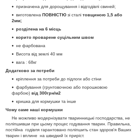
призначена для дорощування і відгодівлі свиней;
виготовлена
ПОВНІСТЮ
зі сталі
товщиною 1,5 або
2мм;
розділена на 6 місць
корито проварене суцільним швом
не фарбована
Висота від землі 40 мм
вага : 68кг
Додатково за потреби
кріплення за потреби до підлоги або стіни
фарбування (грунтовочною або порошковою
фарбою)
від 300грн/м2
кришка для кормушки та інше
Чому саме наші кормушки
Не можливо модернізувати тваринницькі господарства, не
поліпшивши при цьому процес годування тварин. Правильна,
постійна годівля гарантовано поліпшить стан здоров'я Ваших
тварин і вплине на швидкий їх приріст.