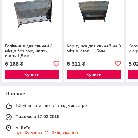
Годівниця для свиней 4
Кормушка для свиней на 3
Корм
місця без ворушилок,
місця, сталь 1,5мм
місц
сталь 1,5мм
6 188
6 311
5 0
₴
₴
Купити
Купити
Про нас
100% позитивних з 17 відгуків за рік
Працює з 17.02.2018
м. Київ
вул. Кутузова, 11, Київ, Україна