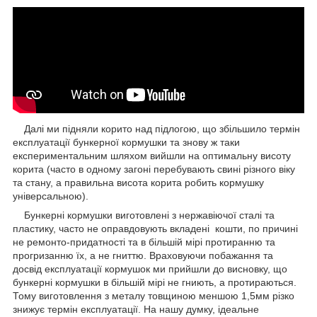
Далі ми підняли корито над підлогою, що збільшило термін
експлуатації бункерної кормушки та знову ж таки
експериментальним шляхом вийшли на оптимальну висоту
корита (часто в одному загоні перебувають свині різного віку
та стану, а правильна висота корита робить кормушку
універсальною).
Бункерні кормушки виготовлені з нержавіючої сталі та
пластику, часто не оправдовують вкладені кошти, по причині
не ремонто-придатності та в більшій мірі протиранню та
прогризанню їх, а не гниттю.
Враховуючи побажання та
досвід експлуатації кормушок ми прийшли до висновку, що
бункерні кормушки в більшій мірі не гниють, а протираються.
Тому виготовлення з металу товщиною меншою 1,5мм різко
знижує термін експлуатації. На нашу думку, ідеальне