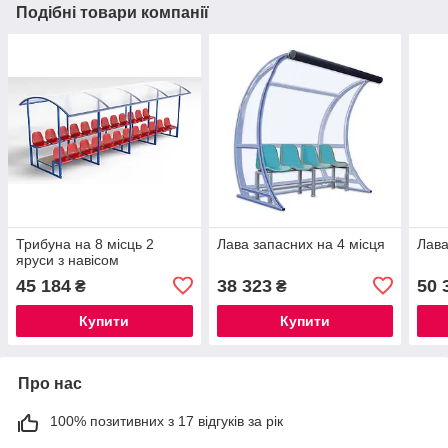
Подібні товари компанії
Трибуна на 8 місць 2
Лава запасних на 4 місця
Лава
яруси з навісом
45 184
38 323
50 
₴
₴
Купити
Купити
Про нас
100% позитивних з 17 відгуків за рік