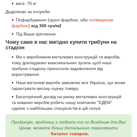
вага: 70 кг
Додатково за потреби:
Пофарбування (грунт-фарбою, або
полімерною
фарбою
)
від 300 грн/м2
Під Ваше кріплення
Чому саме в нас вигідно купити трибуни на
стадіон
Ми є виробником металевих конструкцій та виробів,
тому докладаємо максимальних зусиль щоб наші
трибуни стадіону приносили задоволення від
користування.
Наші металеві вироби замовляє вся Україна, що може
гарантувати високу оцінку товару.
Багаторічний досвід на ринку металевих конструкцій
та кованих виробів робить нашу компанію "ЕДЕМ"
однією з найбільших спеціалістів в цій галузі.
Продукцію, зроблену з любов'ю та по Вигідним для Вас
Цінам, можете більш детальніше переглянути
-
Каталог товаров
.