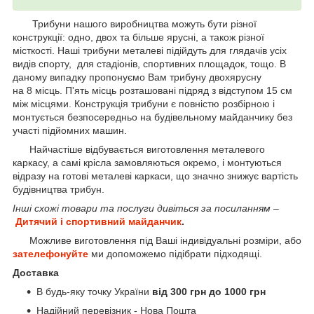
Трибуни нашого виробництва можуть бути різної
конструкції: одно, двох та більше ярусні, а також різної
місткості. Наші трибуни металеві підійдуть для глядачів усіх
видів спорту, для стадіонів, спортивних площадок, тощо. В
даному випадку пропонуємо Вам трибуну двохярусну
на 8 місць. П'ять місць розташовані підряд з відступом 15 см
між місцями. Конструкція трибуни є повністю розбірною і
монтується безпосередньо на будівельному майданчику без
участі підйомних машин.
Найчастіше відбувається виготовлення металевого
каркасу, а самі крісла замовляються окремо, і монтуються
відразу на готові металеві каркаси, що значно знижує вартість
будівництва трибун.
Інші схожі товари та послуги дивіться за посиланням –
Дитячий і спортивний майданчик
.
Можливе виготовлення під Ваші індивідуальні розміри, або
зателефонуйте
ми допоможемо підібрати підходящі.
Доставка
В будь-яку точку України
від 300 грн до 1000 грн
Надійний перевізник - Нова Пошта