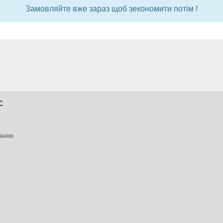
Замовляйте вже зараз щоб зекономити потім !
С
анію