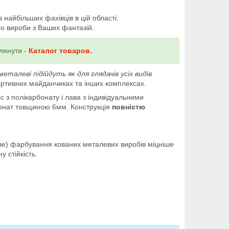
найбільших фахівців в цій області.
о вироби з Ваших фантазій.
лянути -
Каталог товаров
.
еталеві підійдуть як для глядачів усіх видів
ортивних майданчиках та інших комплексах.
 з полікарбонату і лава з індивідуальними
бонат товщиною 6мм. Конструкція
повністю
ве) фарбування кованих металевих виробів міцніше
 стійкість.