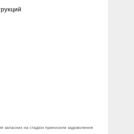
трукций
ля запасних на стадіон приносили задоволення