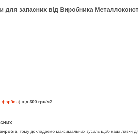
и для запасних від Виробника Металлоконс
ю фарбою
)
від 300 грн/м2
асних
 виробів
, тому докладаємо максимальних зусиль щоб наші лавки д