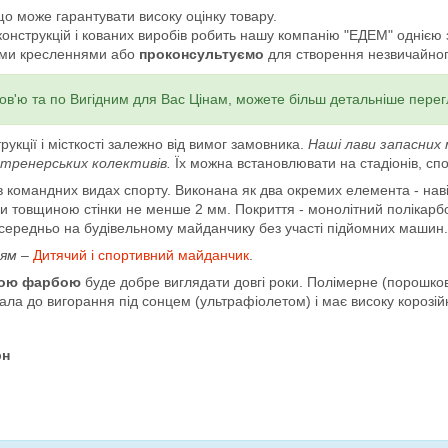
що може гарантувати високу оцінку товару.
онструкцій і кованих виробів робить нашу компанію "ЕДЕМ" однією з 
ми кресленнями або
проконсультуємо
для створення незвичайног
ов'ю та по Вигідним для Вас Цінам, можете більш детальніше перег
кції і місткості залежно від вимог замовника.
Наші лави запасних м
о тренерських колективів.
Їх можна встановлювати на стадіонів, сп
 командних видах спорту. Виконана як два окремих елемента - навіс
би товщиною стінки не менше 2 мм. Покриття - монолітний полікар
осередньо на будівельному майданчику без участі підйомних машин.
ням –
Дитячий і спортивний майданчик
.
вою фарбою
буде добре виглядати довгі роки. Полімерне (порошко
ала до вигорання під сонцем (ультрафіолетом) і має високу корозійну
рн