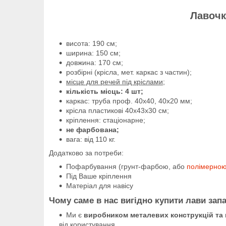
Лавочк
висота: 190 см;
ширина: 150 см;
довжина: 170 см;
розбірні (крісла, мет. каркас з частин);
місце для речей під кріслами;
кількість місць: 4 шт;
каркас: труба проф. 40х40, 40х20 мм;
крісла пластикові 40х43х30 см;
кріплення: стаціонарне;
не фарбована;
вага: від 110 кг.
Додатково за потреби:
Пофарбування (грунт-фарбою, або
полімерно
Під Ваше кріплення
Матеріал для навісу
Чому саме в нас вигідно купити лави зап
Ми є
виробником металевих конструкцій та
від користування.