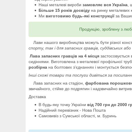
Наші металеві вироби
замовляє вся Україна
, 
Більше 15 років досвіду
на ринку металевих к
Ми
виготовимо будь-які конструкції
за Ваши
Продукцію, зроблену з люб
Лави нашого виробництва можуть бути різної констру
спорту, так і для запасних гравців, суддівських аб
Лава запасних гравців на 4 місця
застосовується в
сидіннями. Виготовлена з металевої профільної тру
розбірна
на болтових з'єднаннях і монтується безп
Інші схожі товари та послуги дивіться за посилан
Лава запасних на стадіон,
фарбована порошко
звичайного, стійке до подряпин і надзвичайно витрив
Доставка
В будь-яку точку України
від 700 грн до 2000 г
Надійний перевізник - Нова Пошта
Самовивіз з Сумської області, м. Буринь