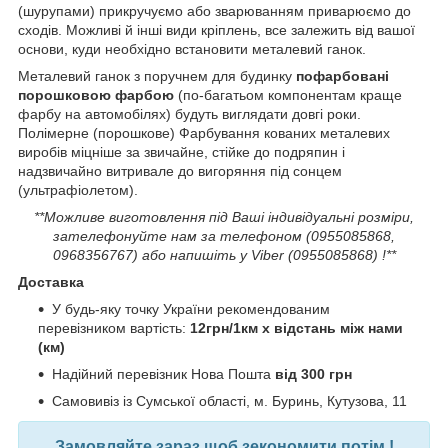
(шурупами) прикручуємо або зварюванням приварюємо до
сходів. Можливі й інші види кріплень, все залежить від вашої
основи, куди необхідно встановити металевий ганок.
Металевий ганок з поручнем для будинку
пофарбовані
порошковою фарбою
(по-багатьом компонентам краще
фарбу на автомобілях) будуть виглядати довгі роки.
Полімерне (порошкове) Фарбування кованих металевих
виробів міцніше за звичайне, стійке до подряпин і
надзвичайно витривале до вигоряння під сонцем
(ультрафіолетом).
**Можливе виготовлення під Ваші індивідуальні розміри,
зателефонуйте нам за телефоном (0955085868,
0968356767) або напишіть у Viber (0955085868) !**
Доставка
У будь-яку точку України рекомендованим
перевізником вартість:
12грн/1км х відстань між нами
(км)
Надійний перевізник Нова Пошта
від 300 грн
Самовивіз із Сумської області, м. Буринь, Кутузова, 11
Замовляйте зараз щоб зекономити потім !