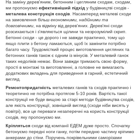
На заміну дерев'яним, бетонним і цегляним сходам, сходам,
ми пропонуємо
ефективніший підхід
у будівництві сходів -
металева конструкція сходів
. Насамперед металеві сходи
на замовлення більш
економними, надійними та
довговічними
, на відміну від дерев'яних. Дерев'яні сходи
розсихаються і з'являються щілини та незрозумілий скрип.
Бетонні сходи - це дорого і не завжди практично, тому що
якщо плити з бетону ламаються, щоб їх замінити потрібно
багато часу. Трудомісткий процес виготовлення цегляних та
бетонних ганків також є одним із мінусів. У металевий ганок
таких недоліків немає. Вони завжди тримають свою форму,
прості в монтажі та виготовленні, а головне не вимагають
додаткових вкладень для приведення в гарний, естетичний
вигляд.
Ремонтопридатність
металевих ганків та сходів практично і
теоретично не потрібна протягом 5-10 років. Вартість такої
конструкції не буде вищою за старі методи будівництва сходів,
але якість конструкції, зовнішній вигляд (сходи ніби висять у
повітрі), все це переваги незаперечні на користь конструкції
сходів, яку пропонуємо ми.
Кріпляться
сходи від компанії ЕДЕМ дуже просто. Спочатку
бетонуємо передні ноги ганку, потім передню частину кріпимо
анкерами до стіни. Поручень покрівельними саморізами