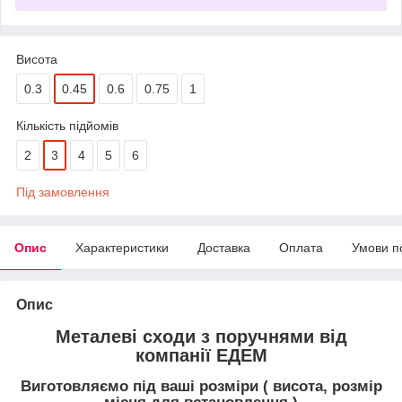
Висота
0.3
0.45
0.6
0.75
1
Кількість підйомів
2
3
4
5
6
Під замовлення
Опис
Характеристики
Доставка
Оплата
Умови п
Опис
Металеві сходи з поручнями від
компанії ЕДЕМ
Виготовляємо під ваші розміри ( висота, розмір