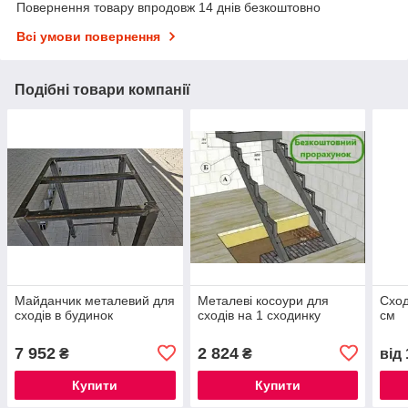
Повернення товару впродовж 14 днів безкоштовно
Всі умови повернення
Подібні товари компанії
Майданчик металевий для
Металеві косоури для
Сход
сходів в будинок
сходів на 1 сходинку
см
7 952
2 824
₴
₴
від
Купити
Купити