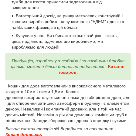
тумби для взуття приносили задоволення від
використання.
Багаторічний досвід на ринку металевих конструкцій і
кованих виробів робить нашу компанію "ЕДЕМ" однією з
найбільших фахівців в цій області.
Купуючи у нас, Ви вбиваєте «трьох зайців» - якість,
ціна, надійність, адже все що виробляємо, ми
виробляємо для людей!
Продукцію, вироблену з любов'ю і за вигідними для Вас
цінами, можете більш детально подивитися -
Каталог
товаров
.
Кошик для дров виготовлений з високоякісного металевого
квадрата 10мм і листи 1,5мм. Ковані
дровниці використовуються не тільки для зберігання дров, але
і для створення затишної атмосфери в будинку і є елементом
декору. Невеликий і компактний дровник, але в той же час
досить місткий. Незамінна річ для домашніх камінів чи груб в
літніх кухнях. Завжди збереже ваші дрова в порядку і сухими.
Більше схожих товарів від Виробника за посиланням -
Ковані дровники
.