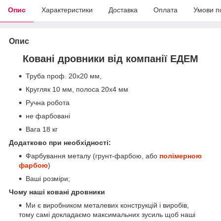
Опис
Характеристики
Доставка
Оплата
Умови п
Опис
Ковані дровники від компанії ЕДЕМ
Труба проф. 20х20 мм,
Кругляк 10 мм, полоса 20х4 мм
Ручна робота
не фарбовані
Вага 18 кг
Додатково при необхідності:
Фарбування металу (грунт-фарбою, або
полімерною
фарбою
)
Ваші розміри;
Чому наші ковані дровники
Ми є виробником металевих конструкцій і виробів,
тому самі докладаємо максимальних зусиль щоб наші