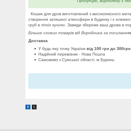
Продукцію, вироблену з лю
Кошик для дров виготовлений з високоякісного метал
створення затишної атмосфери в будинку і є елемент
груб в літніх кухнях. Завжди збереже ваші дрова в по
Більше схожих товарів від Виробника за посилання
Доставка
У будь-яку точку України
від 100 грн до 300грн
Надійний перевізник - Нова Пошта
Самовивіз з Сумської області, м Буринь