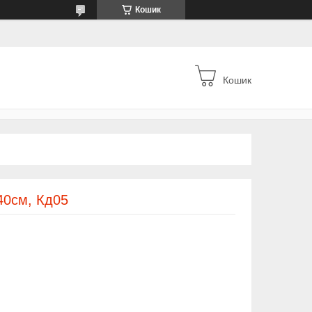
Кошик
Кошик
40см, Кд05