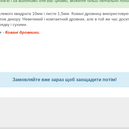
бов'ю і за вигідними для Вас цінами, можете більш детально под
евого квадрата 10мм і листи 1,5мм. Ковані дровниці використовують
ом декору. Невеликий і компактний дровник, але в той же час досить
рядку і сухими.
м -
Ковані дровники
.
Замовляйте вже зараз щоб заощадити потім!