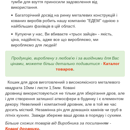
тумби для взуття приносили задоволення від
використання.
Багаторічний досвід на ринку металевих конструкцій і
кованих виробів робить нашу компанію "ЕДЕМ" однією з
найбільших фахівців в цій області.
Купуючи у нас, Ви вбиваєте «трьох зайців» - якість,
ціна, надійність, адже все що виробляємо, ми
виробляємо для людей!
Продукцію, вироблену з любов'ю і за вигідними для Вас
цінами, можете більш детально подивитися -
Каталог
товаров
.
Кошик для дров виготовлений з високоякісного металевого
квадрата 10мм і листи 1,5мм. Ковані
дровниці використовуються не тільки для зберігання дров, але
і для створення затишної атмосфери в будинку і є елементом
декору. Невеликий і компактний дровник, але в той же час
досить місткий. Незамінна річ для домашніх камінів чи груб в
літніх кухнях. Завжди збереже ваші дрова в порядку і сухими.
Більше схожих товарів від Виробника за посиланням -
Ковані дровники
.