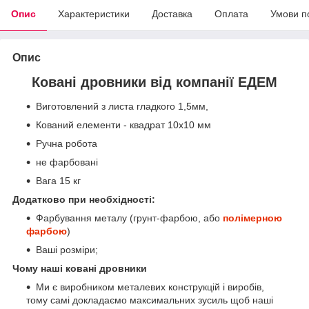
Опис
Характеристики
Доставка
Оплата
Умови п
Опис
Ковані дровники від компанії ЕДЕМ
Виготовлений з листа гладкого 1,5мм,
Кований елементи - квадрат 10х10 мм
Ручна робота
не фарбовані
Вага 15 кг
Додатково при необхідності:
Фарбування металу (грунт-фарбою, або
полімерною
фарбою
)
Ваші розміри;
Чому наші ковані дровники
Ми є виробником металевих конструкцій і виробів,
тому самі докладаємо максимальних зусиль щоб наші