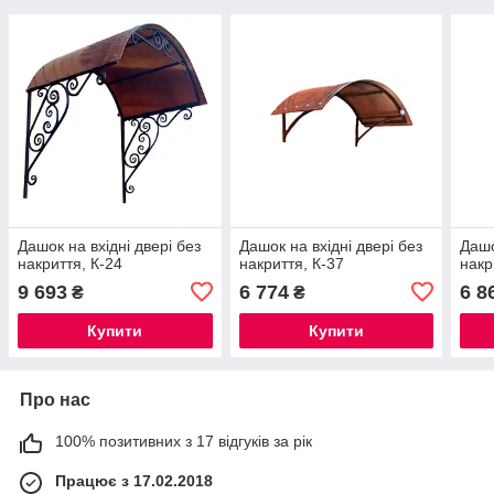
Дашок на вхідні двері без
Дашок на вхідні двері без
Дашо
накриття, К-24
накриття, К-37
накр
9 693
6 774
6 8
₴
₴
Купити
Купити
Про нас
100% позитивних з 17 відгуків за рік
Працює з 17.02.2018