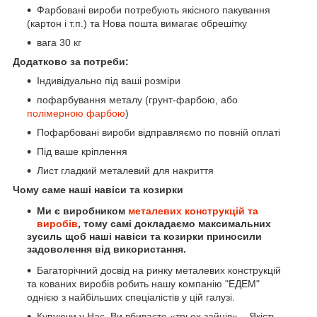
Фарбовані вироби потребують якісного пакування
(картон і т.п.) та Нова пошта вимагає обрешітку
вага 30 кг
Додатково за потреби:
Індивідуально під ваші розміри
пофарбування металу (грунт-фарбою, або
полімерною
фарбою
)
Пофарбовані вироби відправляємо по повній оплаті
Під ваше кріплення
Лист гладкий металевий для накриття
Чому саме наші навіси та козирки
Ми є виробником
металевих конструкцій та
виробів
, тому самі докладаємо максимальних
зусиль щоб наші навіси та козирки приносили
задоволення від використання.
Багаторічний досвід на ринку металевих конструкцій
та кованих виробів робить нашу компанію "ЕДЕМ"
однією з найбільших спеціалістів у цій галузі.
Купуючи у Нас, Ви вбиваєте «трьох зайців» – Якість,