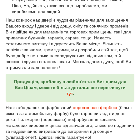
Ціна, Надійність, адже все що виробляємо, ми
виробляємо для людей .
Наш козирок над двері є чудовим рішенням для захищення
Вашого входу і дверей від дощу, снігу та сонячних променів.
Він підійде як для магазинів та торгових приміщень, так і для
приватних будинків, гаражів, сараїв, тощо. Надасть
естетичного вигляду і підкреслить Ваше місце. Більшість
навісів є важкими, громіздкими, ми розробили свій так, щоб
було добре не тільки насолоджуватися відпочинком, а й
швидко і зручно встановлювати. Ми вкладаємо душу, щоб Ви
отримували задоволення !
Продукцію, зроблену з любов'ю та з Вигідним для
Вас Цінам, можете більш детальніше переглянути
тут
.
Навіс або дашок пофарбований
порошковою фарбою
(більш
якісна за автомобільну фарбу) буде гарно виглядати довгі
роки. Полімерне (порошкове) пофарбування кованих
металевих виробів міцніше від звичайного, стійке до подряпин
та надзвичайно витривале до вигорання під сонцем
(ультрафіолет). Довговічність гарантуємо!