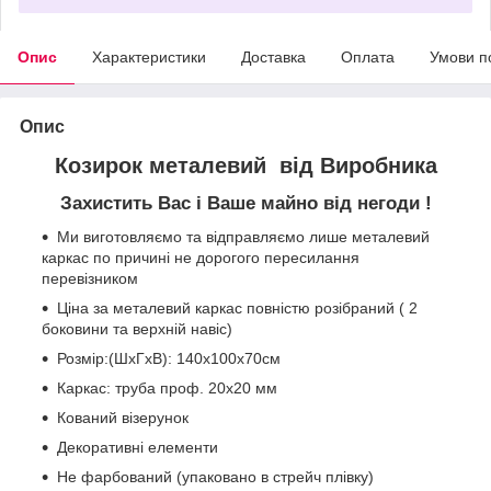
Опис
Характеристики
Доставка
Оплата
Умови п
Опис
Козирок металевий від Виробника
Захистить Вас і Ваше майно від негоди !
Ми виготовляємо та відправляємо лише металевий
каркас по причині не дорогого пересилання
перевізником
Ціна за металевий каркас повністю розібраний ( 2
боковини та верхній навіс)
Розмір:
(ШхГхВ): 140х100х70см
Каркас: труба проф. 20х20 мм
Кований візерунок
Декоративні елементи
Не фарбований (упаковано в стрейч плівку)