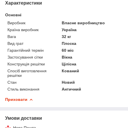
Характеристики
Основні
Виробник
Власне виробництво
Країна виробник
Україна
Вага
32 кг
Вид грат
Плоска
Гарантійний термін
60 міс
Застосування сітки
Вікна
Конструкція решітки
Цілісна
Спосіб виготовлення
Кований
решітки
Стан
Новий
Стиль виконання
Античний
Приховати
Умови доставки
Нова Пошта