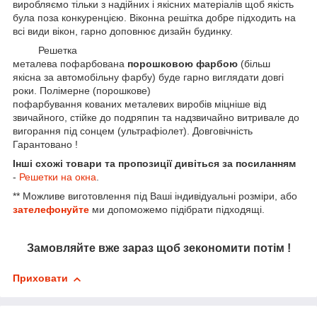
виробляємо тільки з надійних і якісних матеріалів щоб якість
була поза конкуренцією. Віконна решітка добре підходить на
всі види вікон, гарно доповнює дизайн будинку.
Решетка
металева пофарбована
порошковою фарбою
(більш
якісна за автомобільну фарбу) буде гарно виглядати довгі
роки. Полімерне (порошкове)
пофарбування кованих металевих виробів міцніше від
звичайного, стійке до подряпин та надзвичайно витривале до
вигорання під сонцем (ультрафіолет). Довговічність
Гарантовано !
Інші схожі товари та пропозиції дивіться за посиланням
-
Решетки на окна
.
** Можливе виготовлення під Ваші індивідуальні розміри, або
зателефонуйте
ми допоможемо підібрати підходящі.
Замовляйте вже зараз щоб зекономити потім !
Приховати