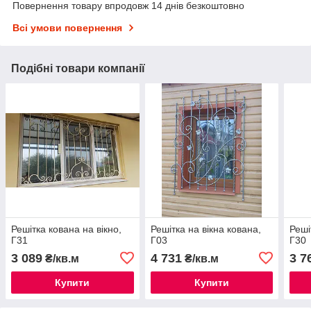
Повернення товару впродовж 14 днів безкоштовно
Всі умови повернення
Подібні товари компанії
Решітка кована на вікно,
Решітка на вікна кована,
Реші
Г31
Г03
Г30
3 089
4 731
3 7
₴/кв.м
₴/кв.м
Купити
Купити