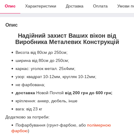
Опис
Характеристики
Доставка
Оплата
Умови п
Опис
Надійний захист Ваших вікон від
Виробника Металевих Конструкцій
Висота від 80см до 250см;
ширина від 80см до 250см;
каркас: уголок метал. 25х4мм;
узор: квадрат 10-12мм, кругляк 10-12мм;
не фарбована;
доставка
Новой Почтой
від 200 грн до 600 грн;
кріплення: анкер, дюбель, інше
вага: від 23 кг
Додатково за потреби:
Пофарбування (грунт-фарбою, або
полімерною
фарбою
)