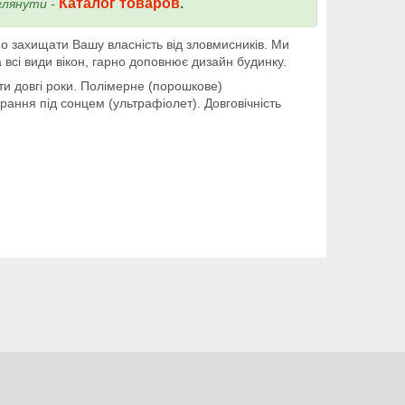
Каталог товаров
.
глянути -
о захищати Вашу власність від зловмисників. Ми
а всі види вікон, гарно доповнює дизайн будинку.
ти довгі роки. Полімерне (порошкове)
ання під сонцем (ультрафіолет). Довговічність