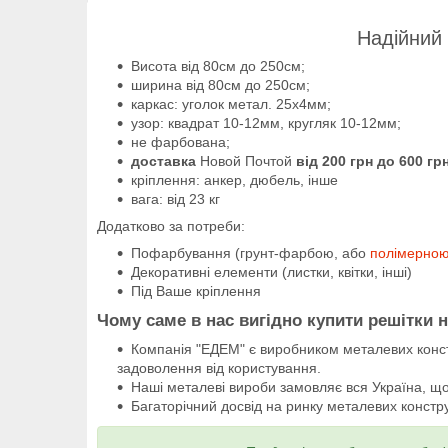
Надійний 
Висота від 80см до 250см;
ширина від 80см до 250см;
каркас: уголок метал. 25х4мм;
узор: квадрат 10-12мм, кругляк 10-12мм;
не фарбована;
доставка
Новой Почтой
від 200 грн до 600 гр
кріплення: анкер, дюбель, інше
вага: від 23 кг
Додатково за потреби:
Пофарбування (грунт-фарбою, або
полімерно
Декоративні елементи (листки, квітки, інші)
Під Ваше кріплення
Чому саме в нас вигідно купити решітки н
Компанія "ЕДЕМ" є виробником металевих конст
задоволення від користування.
Наші металеві вироби замовляє вся Україна, що 
Багаторічний досвід на ринку металевих констру