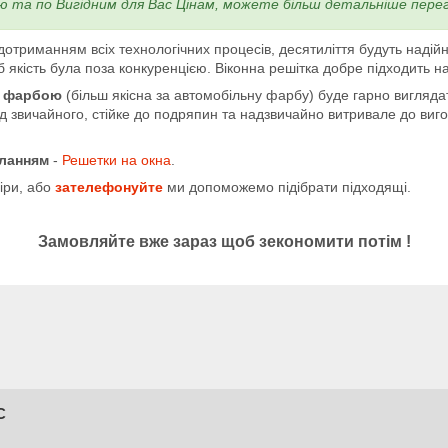
'ю та по Вигідним для Вас Цінам, можете більш детальніше пере
отриманням всіх технологічних процесів, десятиліття будуть надійн
б якість була поза конкуренцією. Віконна решітка добре підходить н
 фарбою
(більш якісна за автомобільну фарбу) буде гарно вигляда
 звичайного, стійке до подряпин та надзвичайно витривале до вигор
иланням
-
Решетки на окна
.
іри, або
зателефонуйте
ми допоможемо підібрати підходящі.
Замовляйте вже зараз щоб зекономити потім !
С