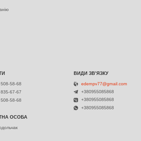
анію
edempv77@gmail.com
 508-58-68
+380955085868
 835-67-67
+380955085868
 508-58-68
+380955085868
одольчак