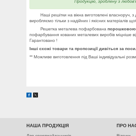
Продукцію, зроблену з любов
Наші решітки на вікна виготовлені власноруч, з д
виробляємо тільки з надійних і якісних матеріалів що
Решетка металева пофарбована
порошковою
пофарбування кованих металевих виробів міцніше від
Гарантовано !
Інші схожі товари та пропозиції дивіться за пос
** Можливе виготовлення під Ваші індивідуальні розм
НАША ПРОДУКЦІЯ
ПРО НА
Для спортмайданчиків
Відгуки