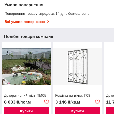
Умови повернення
Повернення товару впродовж 14 днів безкоштовно
Всі умови повернення
Подібні товари компанії
Декоративний міст, ПМ05
Решітка на вікна, Г09
Деко
8 033
3 146
11 
₴/пог.м
₴/кв.м
Купити
Купити