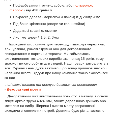
Пофарбування (грунт-фарбою, або
полімерною
фарбою
)
від 450 грн/м.п.
Покраска дерева (морилкой и лаком)
від 200грн/м2
Під Ваше кріплення (опори чи кронштейни)
Додаткові ковані елементи
Лист металевий 1,5, 2, 3мм
Пішохідний міст, слугує для переходу пішоходів через ями,
яри, урвища, річкові струмки або для декоративного
використання в парках на терасах. Ми займаємось
виготовленням металевих виробів вже понад 15 років, тому
знаємо і вміємо робити для людей. Наші товари замовляють з
всієї України і нам дуже важливо щоб товар прийшов вчасно і
належної якості. Відгуки про нашу компанію точно скажуть все
за нас.
І
нші схожі товари та послуги дивіться за посиланням
-
Декоративні мости
Декоративний міст виготовлений повністю з металу, в основі
зігнуті аркою труби 40х40мм, зашиті дерев'яною дошкою або
металом на вибір. Ширина і висота мосту розраховані
виходячи зі споживчих потреб. Довжина буде різна, залежно