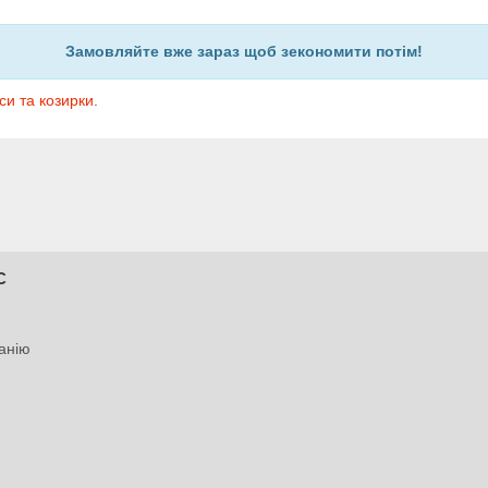
Замовляйте вже зараз щоб зекономити потім!
си та козирки
.
С
анію