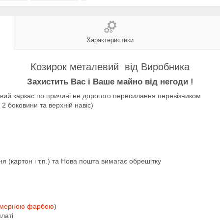
Характеристики
Козирок металевий від Виробника
Захистить Вас і Ваше майно від негоди !
ий каркас по причині не дорогого пересилання перевізником
 2 боковини та верхній навіс)
 (картон і т.п.) та Нова пошта вимагає обрешітку
імерною
фарбою
)
латі