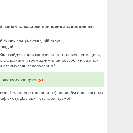
і навіси та козирки приносили задоволення
льших спеціалістів у цій галузі.
 людей .
ін підійде як для магазинів та торгових приміщень,
ісів є важкими, громіздкими, ми розробили свій так,
Ви отримували задоволення !
ьніше переглянути
тут
.
і роки. Полімерне (порошкове) пофарбування кованих
афіолет). Довговічність гарантуємо!
я.