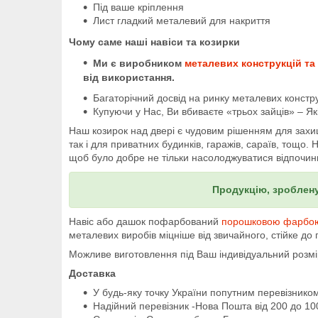
Під ваше кріплення
Лист гладкий металевий для накриття
Чому саме наші навіси та козирки
Ми є виробником
металевих конструкцій та
від використання.
Багаторічний досвід на ринку металевих констру
Купуючи у Нас, Ви вбиваєте «трьох зайців» – Як
Наш козирок над двері є чудовим рішенням для захище
так і для приватних будинків, гаражів, сараїв, тощо.
щоб було добре не тільки насолоджуватися відпочин
Продукцію, зроблену
Навіс або дашок пофарбований
порошковою фарбо
металевих виробів міцніше від звичайного, стійке до
Можливе виготовлення під Ваш індивідуальний розм
Доставка
У будь-яку точку України попутним перевізником 
Надійний перевізник -Нова Пошта від 200 до 10