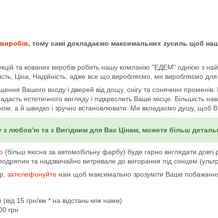
 виробів
, тому самі докладаємо максимальних зусиль щоб наш
кцій та кованих виробів робить нашу компанію "ЕДЕМ" однією з найбі
ість, Ціна, Надійність, адже все що виробляємо, ми виробляємо для
ння Вашого входу і дверей від дощу, снігу та сонячних променів. В
 Надасть естетичного вигляду і підкреслить Ваше місце. Більшість нав
ком, а й швидко і зручно встановлювати. Ми вкладаємо душу, щоб 
 з любов'ю та з Вигідним для Вас Цінам, можете більш детал
ю
(більш якісна за автомобільну фарбу) буде гарно виглядати довг
 подряпин та надзвичайно витривале до вигорання під сонцем (ультр
ір,
зателефонуйте
нам щоб максимально зрозуміти Ваше побажанн
(від 15 грн/км * на відстань між нами)
00 грн