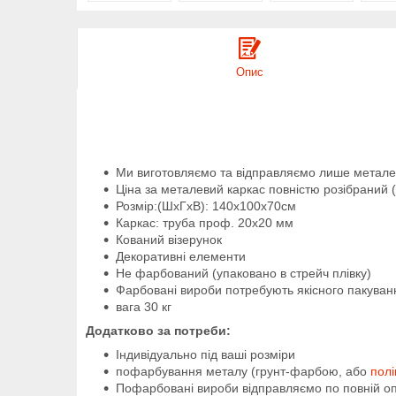
Опис
Ми виготовляємо та відправляємо лише металев
Ціна за металевий каркас повністю розібраний (
Розмір:
(ШхГхВ): 140х100х70см
Каркас: труба проф. 20х20 мм
Кований візерунок
Декоративні елементи
Не фарбований (упаковано в стрейч плівку)
Фарбовані вироби потребують якісного пакування
вага 30 кг
Додатково за потреби:
Індивідуально під ваші розміри
пофарбування металу (грунт-фарбою, або
пол
Пофарбовані вироби відправляємо по повній оп