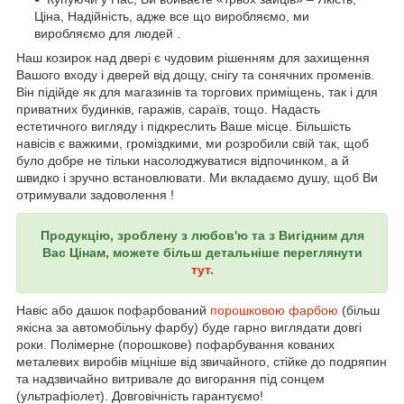
Ціна, Надійність, адже все що виробляємо, ми
виробляємо для людей .
Наш козирок над двері є чудовим рішенням для захищення
Вашого входу і дверей від дощу, снігу та сонячних променів.
Він підійде як для магазинів та торгових приміщень, так і для
приватних будинків, гаражів, сараїв, тощо. Надасть
естетичного вигляду і підкреслить Ваше місце. Більшість
навісів є важкими, громіздкими, ми розробили свій так, щоб
було добре не тільки насолоджуватися відпочинком, а й
швидко і зручно встановлювати. Ми вкладаємо душу, щоб Ви
отримували задоволення !
Продукцію, зроблену з любов'ю та з Вигідним для
Вас Цінам, можете більш детальніше переглянути
тут
.
Навіс або дашок пофарбований
порошковою фарбою
(більш
якісна за автомобільну фарбу) буде гарно виглядати довгі
роки. Полімерне (порошкове) пофарбування кованих
металевих виробів міцніше від звичайного, стійке до подряпин
та надзвичайно витривале до вигорання під сонцем
(ультрафіолет). Довговічність гарантуємо!