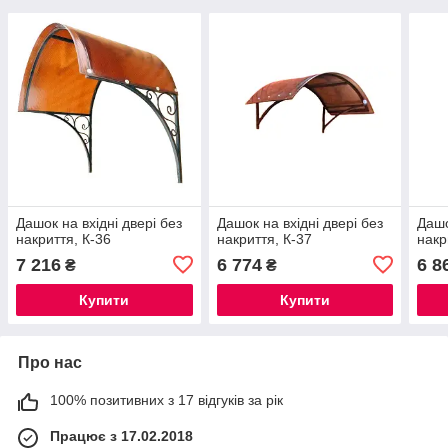
Дашок на вхідні двері без
Дашок на вхідні двері без
Дашо
накриття, К-36
накриття, К-37
накр
7 216
6 774
6 8
₴
₴
Купити
Купити
Про нас
100% позитивних з 17 відгуків за рік
Працює з 17.02.2018