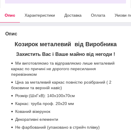
Опис
Характеристики
Доставка
Оплата
Умови п
Опис
Козирок металевий від Виробника
Захистить Вас і Ваше майно від негоди !
Ми виготовляємо та відправляємо лише металевий
каркас по причині не дорогого пересилання
перевізником
Ціна за металевий каркас повністю розібраний ( 2
боковини та верхній навіс)
Розмір:
(ШхГхВ): 140х100х70см
Каркас: труба проф. 20х20 мм
Кований візерунок
Декоративні елементи
Не фарбований (упаковано в стрейч плівку)