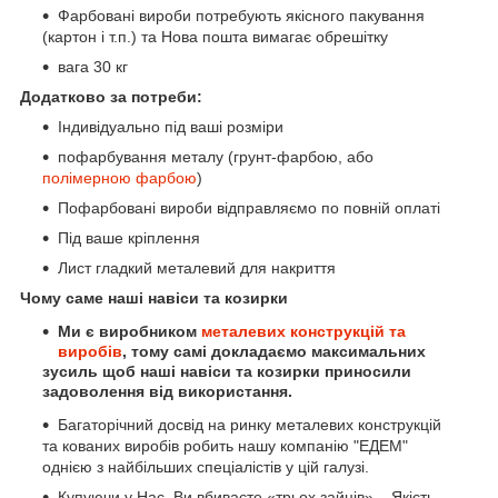
Фарбовані вироби потребують якісного пакування
(картон і т.п.) та Нова пошта вимагає обрешітку
вага 30 кг
Додатково за потреби:
Індивідуально під ваші розміри
пофарбування металу (грунт-фарбою, або
полімерною
фарбою
)
Пофарбовані вироби відправляємо по повній оплаті
Під ваше кріплення
Лист гладкий металевий для накриття
Чому саме наші навіси та козирки
Ми є виробником
металевих конструкцій та
виробів
, тому самі докладаємо максимальних
зусиль щоб наші навіси та козирки приносили
задоволення від використання.
Багаторічний досвід на ринку металевих конструкцій
та кованих виробів робить нашу компанію "ЕДЕМ"
однією з найбільших спеціалістів у цій галузі.
Купуючи у Нас, Ви вбиваєте «трьох зайців» – Якість,