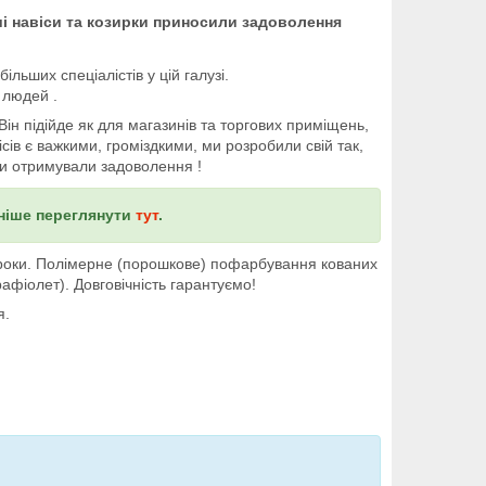
і навіси та козирки приносили задоволення
льших спеціалістів у цій галузі.
 людей .
ін підійде як для магазинів та торгових приміщень,
ісів є важкими, громіздкими, ми розробили свій так,
Ви отримували задоволення !
ьніше переглянути
тут
.
і роки. Полімерне (порошкове) пофарбування кованих
афіолет). Довговічність гарантуємо!
я.