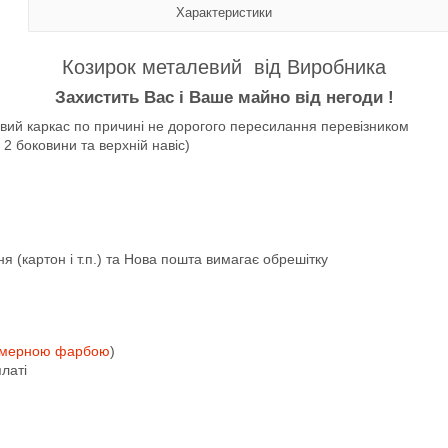
Характеристики
Козирок металевий від Виробника
Захистить Вас і Ваше майно від негоди !
ий каркас по причині не дорогого пересилання перевізником
 2 боковини та верхній навіс)
 (картон і т.п.) та Нова пошта вимагає обрешітку
імерною
фарбою
)
латі