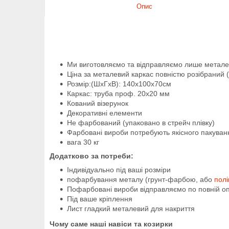
Опис
Ми виготовляємо та відправляємо лише металев
Ціна за металевий каркас повністю розібраний (
Розмір:
(ШхГхВ): 140х100х70см
Каркас: труба проф. 20х20 мм
Кований візерунок
Декоративні елементи
Не фарбований (упаковано в стрейч плівку)
Фарбовані вироби потребують якісного пакування
вага 30 кг
Додатково за потреби:
Індивідуально під ваші розміри
пофарбування металу (грунт-фарбою, або
пол
Пофарбовані вироби відправляємо по повній оп
Під ваше кріплення
Лист гладкий металевий для накриття
Чому саме наші навіси та козирки