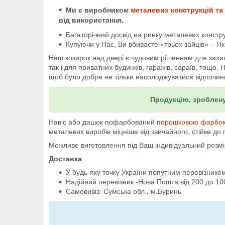
Ми є виробником
металевих конструкцій та
від використання.
Багаторічний досвід на ринку металевих констру
Купуючи у Нас, Ви вбиваєте «трьох зайців» – Як
Наш козирок над двері є чудовим рішенням для захище
так і для приватних будинків, гаражів, сараїв, тощо.
щоб було добре не тільки насолоджуватися відпочин
Продукцію, зроблену
Навіс або дашок пофарбований
порошковою фарбо
металевих виробів міцніше від звичайного, стійке до
Можливе виготовлення під Ваш індивідуальний розм
Доставка
У будь-яку точку України попутним перевізником 
Надійний перевізник -Нова Пошта від 200 до 10
Самовивіз: Сумська обл., м.Буринь