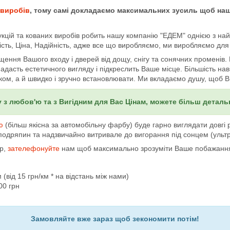
 виробів
, тому самі докладаємо максимальних зусиль щоб наш
кцій та кованих виробів робить нашу компанію "ЕДЕМ" однією з найбі
ість, Ціна, Надійність, адже все що виробляємо, ми виробляємо для
ння Вашого входу і дверей від дощу, снігу та сонячних променів. В
 Надасть естетичного вигляду і підкреслить Ваше місце. Більшість нав
ком, а й швидко і зручно встановлювати. Ми вкладаємо душу, щоб 
 з любов'ю та з Вигідним для Вас Цінам, можете більш детал
ю
(більш якісна за автомобільну фарбу) буде гарно виглядати довг
 подряпин та надзвичайно витривале до вигорання під сонцем (ультр
ір,
зателефонуйте
нам щоб максимально зрозуміти Ваше побажанн
(від 15 грн/км * на відстань між нами)
00 грн
Замовляйте вже зараз щоб зекономити потім!