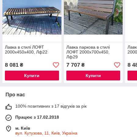
Лавка в стилі ЛОФТ
Лавка паркова в стилі
Лавк
2000х450х400, Лф22
ЛОФТ 2000х700х450,
200
Лф29
8 081
7 707
8 4
₴
₴
Купити
Купити
Про нас
100% позитивних з 17 відгуків за рік
Працює з 17.02.2018
м. Київ
вул. Кутузова, 11, Київ, Україна