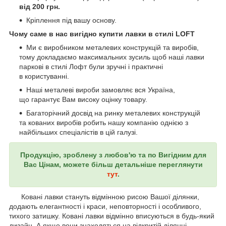
від 200 грн.
Кріплення під вашу основу.
Чому саме в нас вигідно купити лавки в стилі LOFT
Ми є виробником металевих конструкцій та виробів,
тому докладаємо максимальних зусиль щоб наші лавки
паркові в стилі Лофт були зручні і практичні
в користуванні.
Наші металеві вироби замовляє вся Україна,
що гарантує Вам високу оцінку товару.
Багаторічний досвід на ринку металевих конструкцій
та кованих виробів робить нашу компанію однією з
найбільших спеціалістів в цій галузі.
Продукцію, зроблену з любов'ю та по Вигідним для
Вас Цінам, можете більш детальніше переглянути
тут
.
Ковані лавки стануть відмінною рисою Вашої ділянки,
додають елегантності і краси, неповторності і особливого,
тихого затишку. Ковані лавки відмінно вписуються в будь-який
дизайн. А якщо вони знаходяться на відкритій ділянці, -