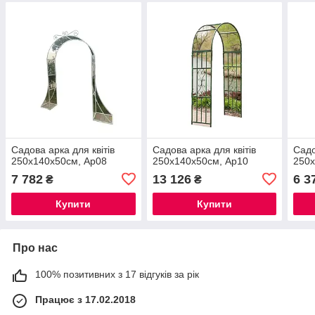
Садова арка для квітів
Садова арка для квітів
Садо
250х140х50см, Ар08
250х140х50см, Ар10
250х
7 782
13 126
6 3
₴
₴
Купити
Купити
Про нас
100% позитивних з 17 відгуків за рік
Працює з 17.02.2018