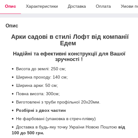
Опис
Характеристики
Доставка
Оплата
Умови п
Опис
Арки садові в стилі Лофт від компанії
Едем
Надійні та ефективні конструкції для Вашої
зручності !
Висота до землі: 250 см;
Ширина проходу: 140 см;
Ширина арки: 50 см;
Повна висота: 300см;
Виготовлені з труби профільної 20х20мм.
Розбірні з двох частин
Не фарбовані (упаковка в стреч-плівку)
Доставка в будь-яку точку України Новою Поштою
від
100 до 500 грн.