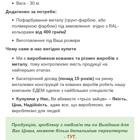
Вага - 30 кг.
Додатково за потреби:
Пофарбування металу (грунт-фарбою, або
полімерною фарбою) під замовлення згідно з RAL-
кольорами
від 400 грн/м2
Виготовлення під Ваші розміри
Чому саме в нас вигідно купити
Ми є
виробником кованих та різних виробів з
металу
, тому контролюємо якість продукції на
найперших етапах.
Багаторічний досвід
(понад 15 років)
на ринку
металевих конструкцій та кованих виробів робить нашу
компанію ЕДЕМ однією з найбільших спеціалістів.
Купуючи у Нас,
Ви вбиваєте «трьох зайців» –
Якість,
Ціна, Надійність
, адже все, що виробляємо, ми
виробляємо для людей.
Продукцію, зроблену з любов'ю та по Вигідним для
Вас Цінам, можете більш детальніше переглянути
-
ТУТ
.