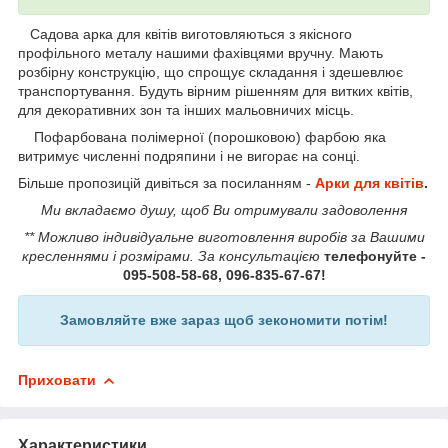
Садова арка для квітів виготовляються з якісного
профільного металу нашими фахівцями вручну. Мають
розбірну конструкцію, що спрощує складання і здешевлює
транспортування. Будуть вірним рішенням для витких квітів,
для декоративних зон та інших мальовничих місць.
Пофарбована полімерної (порошковою) фарбою яка
витримує численні подряпини і не вигорає на сонці.
Більше пропозицій дивіться за посиланням -
Арки для квітів
.
Ми вкладаємо душу, щоб Ви отримували задоволення
** Можливо індивідуальне виготовлення виробів за Вашими
кресленнями і розмірами. За консультацією
телефонуйте -
095-508-58-68, 096-835-67-67!
Замовляйте вже зараз щоб зекономити потім!
Приховати
Характеристики