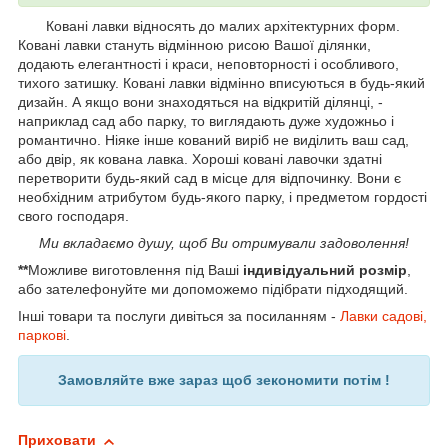
Ковані лавки відносять до малих архітектурних форм.
Ковані лавки стануть відмінною рисою Вашої ділянки,
додають елегантності і краси, неповторності і особливого,
тихого затишку. Ковані лавки відмінно вписуються в будь-який
дизайн. А якщо вони знаходяться на відкритій ділянці, -
наприклад сад або парку, то виглядають дуже художньо і
романтично. Ніяке інше кований виріб не виділить ваш сад,
або двір, як кована лавка. Хороші ковані лавочки здатні
перетворити будь-який сад в місце для відпочинку. Вони є
необхідним атрибутом будь-якого парку, і предметом гордості
свого господаря.
Ми вкладаємо душу, щоб Ви отримували задоволення!
**
Можливе виготовлення під Ваші
індивідуальний розмір
,
або зателефонуйте ми допоможемо підібрати підходящий.
Інші товари та послуги дивіться за посиланням -
Лавки садові,
паркові
.
Замовляйте вже зараз щоб зекономити потім !
Приховати