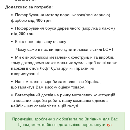
Додатково за потреби:
Пофарбування металу порошковою(полімерною)
фарбою
від 400 грн.
Пофарбування бруса дерев’яного (морілка з лаком)
від 200 грн.
Кріплення під вашу основу.
Чому саме в нас вигідно купити лавки в стилі LOFT
Ми є виробником металевих конструкцій та виробів,
тому докладаємо максимальних зусиль щоб наші лавки
паркові в стилі Лофт були зручні і практичні
в користуванні.
Наші металеві вироби замовляє вся Україна,
що гарантує Вам високу оцінку товару.
Багаторічний досвід на ринку металевих конструкцій
та кованих виробів робить нашу компанію однією з
найбільших спеціалістів в цій галузі.
Продукцію, зроблену з любов'ю та по Вигідним для Вас
Цінам, можете більш детальніше переглянути
тут
.