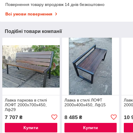
Повернення товару впродовж 14 днів безкоштовно
Всі умови повернення
Подібні товари компанії
Лавка паркова в стилі
Лавка в стилі ЛОФТ
Лавк
ЛОФТ 2000х700х450,
2000х400х450, Лф15
200
Лф29
7 707
8 485
10 
₴
₴
Купити
Купити