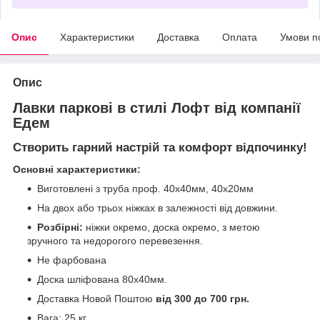
Опис
Характеристики
Доставка
Оплата
Умови п
Опис
Лавки паркові в стилі Лофт від компанії
Едем
Створить гарний настрій та комфорт відпочинку!
Основні характеристики:
Виготовлені з труба проф. 40х40мм, 40х20мм
На двох або трьох ніжках в залежності від довжини.
Розбірні:
ніжки окремо, доска окремо, з метою
зручного та недорогого перевезення.
Не фарбована
Доска шліфована 80х40мм.
Доставка Новой Поштою
від 300 до 700 грн.
Вага: 25 кг.