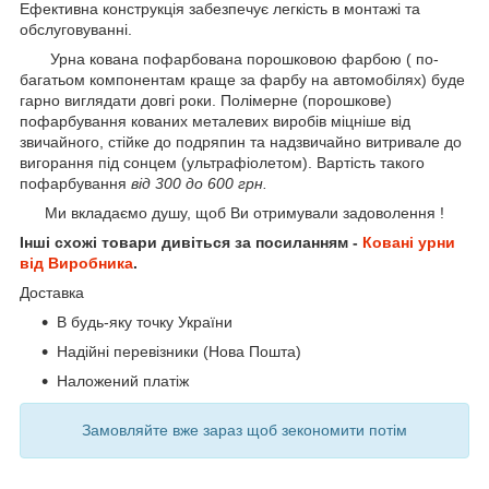
Ефективна конструкція забезпечує легкість в монтажі та
обслуговуванні.
Урна кована пофарбована порошковою фарбою ( по-
багатьом компонентам краще за фарбу на автомобілях) буде
гарно виглядати довгі роки. Полімерне (порошкове)
пофарбування кованих металевих виробів міцніше від
звичайного, стійке до подряпин та надзвичайно витривале до
вигорання під сонцем (ультрафіолетом). Вартість такого
пофарбування
від 300 до 600 грн.
Ми вкладаємо душу, щоб Ви отримували задоволення !
Інші схожі товари дивіться за посиланням -
Ковані урни
від Виробника
.
Доставка
В будь-яку точку України
Надійні перевізники (Нова Пошта)
Наложений платіж
Замовляйте вже зараз щоб зекономити потім