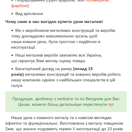
Пофарбування (грунт-фарбою, або
полімерною
фарбою
)
Вид кріплення
Чому саме в нас вигідно купити урни металеві
Ми є виробником металевих конструкцій та виробів,
тому докладаємо максимальних зусиль щоб
наша кована урна, була простою і надійною в
експлуатації.
Наші металеві вироби замовляє вся Україна,
що гарантує Вам високу оцінку товару.
Багаторічний досвід на ринку
(понад 15
років)
металевих конструкцій та кованих виробів робить
нашу компанію однією з найбільших спеціалістів в цій
галузі.
Продукцію, зроблену з любов'ю та по Вигідним для Вас
Цінам, можете більш детальніше переглянути
тут
.
Наша урна з кованого металу та з навісом виглядає
ефектно та функціонально. Виготовлена з металу товщиною
2мм, що значно подовжить термін її експлуатації до 10 років.