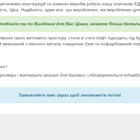
металевих конструкцій та кованих виробів робить нашу компанію ЕДЕ
ість, Ціна, Надійність, адже все, що виробляємо, ми виробляємо дл
 любов'ю та по Вигідним для Вас Цінам, можете більш дета
ння свого життєвого простору. столи в стилі лофт підходять під б
мовий виконаний з якісного металу товщиною 2мм та пофарбований 
ня !
озміри і матеріали вказані для базових і обговорюються індивід
Замовляйте вже зараз щоб зекономити потім!