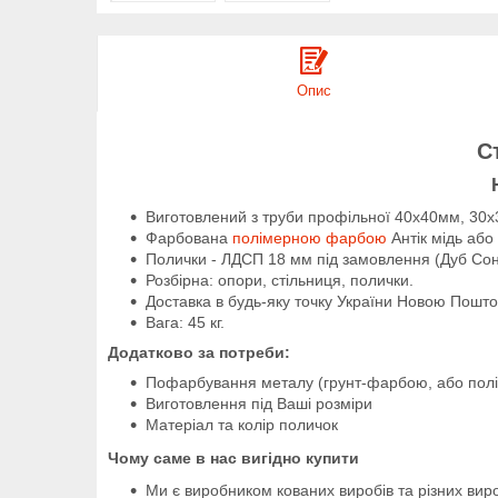
Опис
С
Виготовлений з труби профільної 40х40мм, 30
Фарбована
полімерною фарбою
Антік мідь або
Полички - ЛДСП 18 мм під замовлення (Дуб Со
Розбірна: опори, стільниця, полички.
Доставка в будь-яку точку України Новою Пош
Вага: 45 кг.
Додатково за потреби:
Пофарбування металу (грунт-фарбою, або пол
Виготовлення під Ваші розміри
Матеріал та колір поличок
Чому саме в нас вигідно купити
Ми є виробником кованих виробів та різних виро