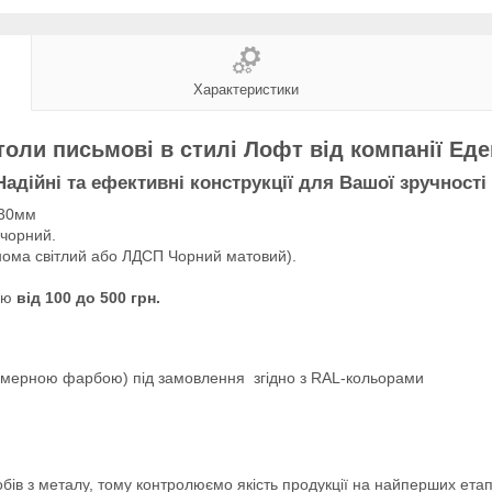
Характеристики
толи письмові в стилі Лофт від компанії Ед
Надійні та ефективні конструкції для Вашої зручності 
х30мм
 чорний.
нома світлий або ЛДСП Чорний матовий).
тою
від 100 до 500 грн.
імерною фарбою) під замовлення згідно з RAL-кольорами
бів з металу, тому контролюємо якість продукції на найперших етап