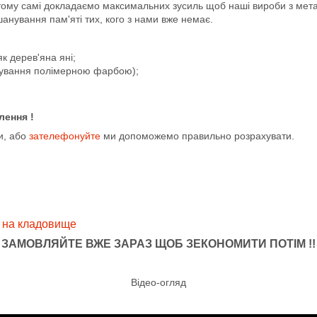
 тому самі докладаємо максимальних зусиль щоб наші вироби з мет
нування пам'яті тих, кого з нами вже немає.
як дерев'яна яні;
бування полімерною фарбою);
лення !
и, або
зателефонуйте
ми допоможемо правильно розрахувати.
 на кладовище
ЗАМОВЛЯЙТЕ ВЖЕ ЗАРАЗ ЩОБ ЗЕКОНОМИТИ ПОТІМ !!
Відео-огляд