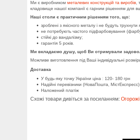
Ми є виробником
металевих конструкцій та виробів
,
кладовище нашої компанії є гарним рішенням для вша
Наші столи є практичним рішенням того, що:
зроблені з якісного металу і не будуть трухнути 
не потребують частого підфарбовування (фар
стійкі до вандалізму;
гарантія 5 років.
Ми вкладаємо душу, щоб Ви отримували задово
Можливе виготовлення під Ваші індивідуальні розмір
Доставка
У будь-яку точку України
ціна : 120- 180 грн
Надійні перевізники (НоваПошта, МістЕкспресс)
Наложений платіж
Схожі товари дивіться за посиланням:
Огорожі