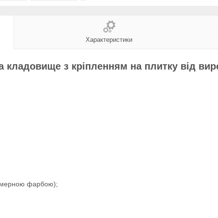
Характеристики
а кладовище з кріпленням на плитку від ви
імерною фарбою);