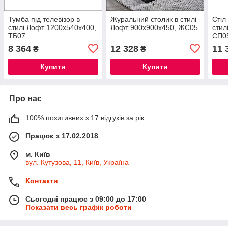
Тумба під телевізор в
Журальний столик в стилі
Стіл
стилі Лофт 1200х540х400,
Лофт 900х900х450, ЖС05
стил
ТБ07
СП0
8 364
12 328
11 
₴
₴
Купити
Купити
Про нас
100% позитивних з 17 відгуків за рік
Працює з 17.02.2018
м. Київ
вул. Кутузова, 11, Київ, Україна
Контакти
Сьогодні працює з 09:00 до 17:00
Показати весь графік роботи