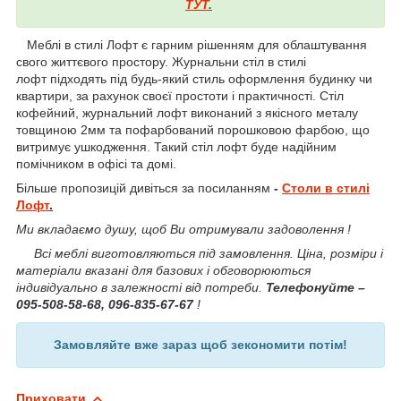
ТУТ
.
Меблі в стилі Лофт є гарним рішенням для облаштування
свого життєвого простору. Журнальни стіл в стилі
лофт підходять під будь-який стиль оформлення будинку чи
квартири, за рахунок своєї простоти і практичності. Стіл
кофейний, журнальний лофт виконаний з якісного металу
товщиною 2мм та пофарбований порошковою фарбою, що
витримує ушкодження. Такий стіл лофт буде надійним
помічником в офісі та домі.
Більше пропозицій дивіться за посиланням
-
Столи в стилі
Лофт
.
Ми вкладаємо душу, щоб Ви отримували задоволення !
Всі меблі виготовляються під замовлення. Ціна, розміри і
матеріали вказані для базових і обговорюються
індивідуально в залежності від потреби.
Телефонуйте –
095-508-58-68, 096-835-67-67
!
Замовляйте вже зараз щоб зекономити потім!
Приховати