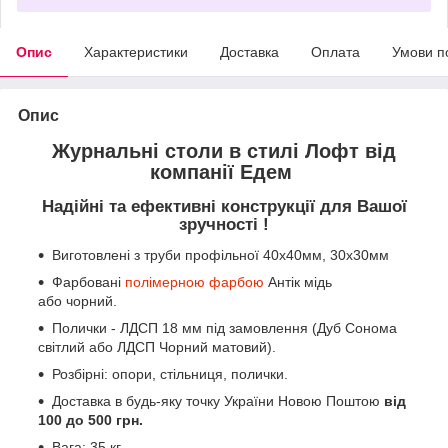
Опис
Характеристики
Доставка
Оплата
Умови п
Опис
Журнальні столи в стилі Лофт від
компанії Едем
Надійні та ефективні конструкції для Вашої
зручності !
Виготовлені з труби профільної 40х40мм, 30х30мм
Фарбовані
полімерною фарбою
Антік мідь
або чорний.
Полички - ЛДСП 18 мм під замовлення (Дуб Сонома
світлий або ЛДСП Чорний матовий).
Розбірні: опори, стільниця, полички.
Доставка в будь-яку точку України Новою Поштою
від
100 до 500 грн.
Вага: 35 кг.