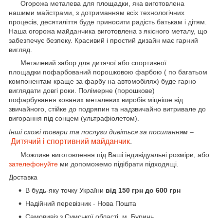
Огорожа металева для площадки, яка виготовлена
нашими майстрами, з дотриманням всіх технологічних
процесів, десятиліття буде приносити радість батькам і дітям.
Наша огорожа майданчика виготовлена з якісного металу, що
забезпечує безпеку. Красивий і простий дизайн має гарний
вигляд.
Металевий забор для дитячої або спортивної
площадки пофарбований порошковою фарбою ( по багатьом
компонентам краще за фарбу на автомобілях) буде гарно
виглядати довгі роки. Полімерне (порошкове)
пофарбування кованих металевих виробів міцніше від
звичайного, стійке до подряпин та надзвичайно витривале до
вигорання під сонцем (ультрафіолетом).
Інші схожі товари та послуги дивіться за посиланням –
Дитячий і спортивний майданчик
.
Можливе виготовлення під Ваші індивідуальні розміри, або
зателефонуйте
ми допоможемо підібрати підходящі.
Доставка
В будь-яку точку України
від 150 грн до 600 грн
Надійний перевізник - Нова Пошта
Самовивіз з Сумської області, м. Буринь