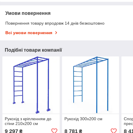
Умови повернення
Повернення товару впродовж 14 днів безкоштовно
Всі умови повернення
Подібні товари компанії
Рукохід з кріпленням до
Рукохід 300х200 см
Спор
стіни 210х200 см
прес
9 297
8 781
8 4
₴
₴