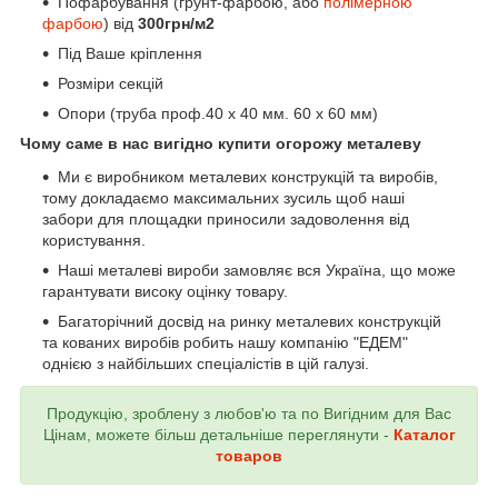
Пофарбування (грунт-фарбою, або
полімерною
фарбою
) від
300грн/м2
Під Ваше кріплення
Розміри секцій
Опори (труба проф.40 х 40 мм. 60 х 60 мм)
Чому саме в нас вигідно купити огорожу металеву
Ми є виробником металевих конструкцій та виробів,
тому докладаємо максимальних зусиль щоб наші
забори для площадки приносили задоволення від
користування.
Наші металеві вироби замовляє вся Україна, що може
гарантувати високу оцінку товару.
Багаторічний досвід на ринку металевих конструкцій
та кованих виробів робить нашу компанію "ЕДЕМ"
однією з найбільших спеціалістів в цій галузі.
Продукцію, зроблену з любов'ю та по Вигідним для Вас
Цінам, можете більш детальніше переглянути -
Каталог
товаров