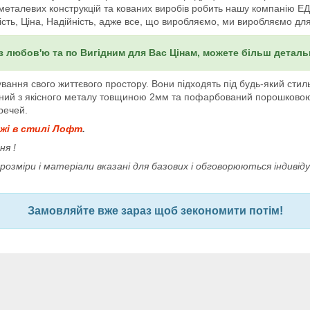
металевих конструкцій та кованих виробів робить нашу компанію ЕДЕ
ість, Ціна, Надійність, адже все, що виробляємо, ми виробляємо дл
з любов'ю та по Вигідним для Вас Цінам, можете більш детал
ання свого життєвого простору. Вони підходять під будь-який стил
онаний з якісного металу товщиною 2мм та пофарбований порошков
 речей.
жі в стилі Лофт
.
ня !
озміри і матеріали вказані для базових і обговорюються індивід
Замовляйте вже зараз щоб зекономити потім!