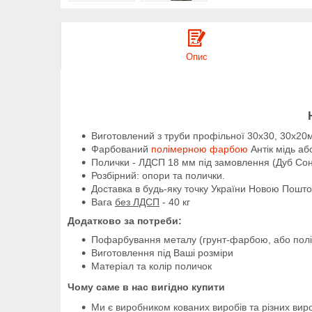
Опис
Виготовлений з труби профільної 30х30, 30х20
Фарбований
полімерною фарбою
Антік мідь аб
Полички - ЛДСП 18 мм під замовлення (Дуб Со
Розбірний: опори та полички.
Доставка в будь-яку точку України Новою Пош
Вага
без ЛДСП
- 40 кг
Додатково за потреби:
Пофарбування металу (грунт-фарбою, або пол
Виготовлення під Ваші розміри
Матеріал та колір поличок
Чому саме в нас вигідно купити
Ми є виробником кованих виробів та різних виро