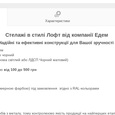
Характеристики
Стелажі в стилі Лофт від компанії Едем
Надійні та ефективні конструкції для Вашої зручності 
мм
о чорний
нома світлий або ЛДСП Чорний матовий)
тою
від 100 до 500 грн
імерною фарбою) під замовлення згідно з RAL-кольорами
бів з металу, тому контролюємо якість продукції на найперших етап