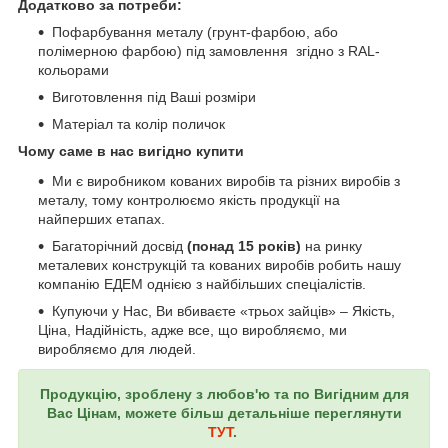
Додатково за потреби:
Пофарбування металу (грунт-фарбою, або
полімерною фарбою) під замовлення згідно з RAL-
кольорами
Виготовлення під Ваші розміри
Матеріал та колір поличок
Чому саме в нас вигідно купити
Ми є виробником кованих виробів та різних виробів з
металу, тому контролюємо якість продукції на
найперших етапах.
Багаторічний досвід
(понад 15 років)
на ринку
металевих конструкцій та кованих виробів робить нашу
компанію ЕДЕМ однією з найбільших спеціалістів.
Купуючи у Нас, Ви вбиваєте «трьох зайців» – Якість,
Ціна, Надійність, адже все, що виробляємо, ми
виробляємо для людей.
Продукцію, зроблену з любов'ю та по Вигідним для
Вас Цінам, можете більш детальніше переглянути
ТУТ
.