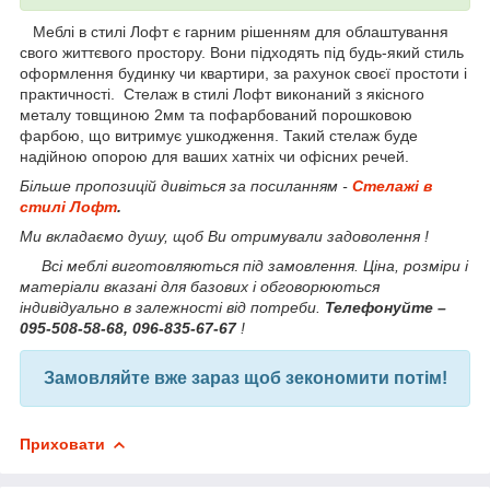
Меблі в стилі Лофт є гарним рішенням для облаштування
свого життєвого простору. Вони підходять під будь-який стиль
оформлення будинку чи квартири, за рахунок своєї простоти і
практичності. Стелаж в стилі Лофт виконаний з якісного
металу товщиною 2мм та пофарбований порошковою
фарбою, що витримує ушкодження. Такий стелаж буде
надійною опорою для ваших хатніх чи офісних речей.
Більше пропозицій дивіться за посиланням -
Стелажі в
стилі Лофт
.
Ми вкладаємо душу, щоб Ви отримували задоволення !
Всі меблі виготовляються під замовлення. Ціна, розміри і
матеріали вказані для базових і обговорюються
індивідуально в залежності від потреби.
Телефонуйте –
095-508-58-68, 096-835-67-67
!
Замовляйте вже зараз щоб зекономити потім!
Приховати