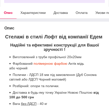
Опис
Характеристики
Доставка
Оплата
Умови п
Опис
Стелажі в стилі Лофт від компанії Едем
Надійні та ефективні конструкції для Вашої
зручності !
Виготовлений з труби профільної 20х20мм
Фарбований
полімерною фарбою
Антік мідь
або чорний
Полички - ЛДСП 18 мм під замовлення (Дуб Сонома
світлий або ЛДСП Чорний матовий)
Розбірний: опори та полички.
Доставка в будь-яку точку України Новою Поштою
від
100 до 500 грн
Вага
без ЛДСП
- 40 кг