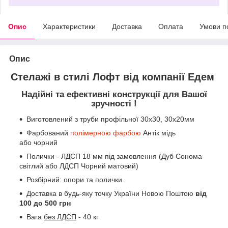
Опис
Характеристики
Доставка
Оплата
Умови п
Опис
Стелажі в стилі Лофт від компанії Едем
Надійні та ефективні конструкції для Вашої
зручності !
Виготовлений з труби профільної 30х30, 30х20мм
Фарбований
полімерною фарбою
Антік мідь
або чорний
Полички - ЛДСП 18 мм під замовлення (Дуб Сонома
світлий або ЛДСП Чорний матовий)
Розбірний: опори та полички.
Доставка в будь-яку точку України Новою Поштою
від
100 до 500 грн
Вага
без ЛДСП
- 40 кг