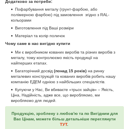
Додатково за потреби:
Пофарбування металу (грунт-фарбою, або
полімерною фарбою) під замовлення згідно з RAL-
кольорами
Виготовлення під Ваші розміри
Матеріал та колір поличок
Чому саме в нас вигідно купити
Ми є виробником кованих виробів та різних виробів з
металу, тому контролюємо якість продукції на
найперших етапах.
Багаторічний досвід
(понад 15 років)
на ринку
металевих конструкцій та кованих виробів робить нашу
компанію ЕДЕМ однією з найбільших спеціалістів.
Купуючи у Нас, Ви вбиваєте «трьох зайців» – Якість,
Ціна, Надійність, адже все, що виробляємо, ми
виробляємо для людей.
Продукцію, зроблену з любов'ю та по Вигідним для
Вас Цінам, можете більш детальніше переглянути
ТУТ
.