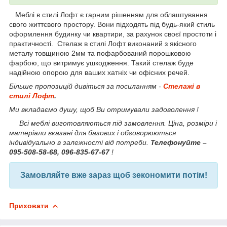
Меблі в стилі Лофт є гарним рішенням для облаштування
свого життєвого простору. Вони підходять під будь-який стиль
оформлення будинку чи квартири, за рахунок своєї простоти і
практичності. Стелаж в стилі Лофт виконаний з якісного
металу товщиною 2мм та пофарбований порошковою
фарбою, що витримує ушкодження. Такий стелаж буде
надійною опорою для ваших хатніх чи офісних речей.
Більше пропозицій дивіться за посиланням -
Стелажі в
стилі Лофт
.
Ми вкладаємо душу, щоб Ви отримували задоволення !
Всі меблі виготовляються під замовлення. Ціна, розміри і
матеріали вказані для базових і обговорюються
індивідуально в залежності від потреби.
Телефонуйте –
095-508-58-68, 096-835-67-67
!
Замовляйте вже зараз щоб зекономити потім!
Приховати