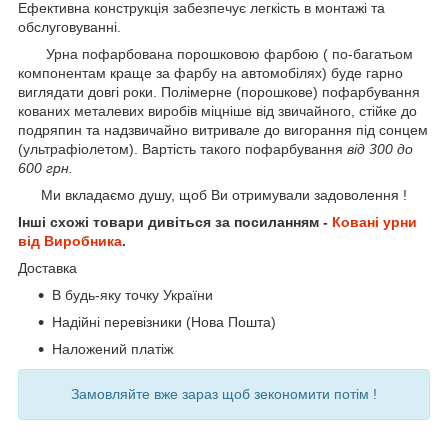
Ефективна конструкція забезпечує легкість в монтажі та
обслуговуванні.
Урна пофарбована порошковою фарбою ( по-багатьом
компонентам краще за фарбу на автомобілях) буде гарно
виглядати довгі роки. Полімерне (порошкове) пофарбування
кованих металевих виробів міцніше від звичайного, стійке до
подряпин та надзвичайно витривале до вигорання під сонцем
(ультрафіолетом). Вартість такого пофарбування
від 300 до
600 грн.
Ми вкладаємо душу, щоб Ви отримували задоволення !
Інші схожі товари дивіться за посиланням -
Ковані урни
від Виробника
.
Доставка
В будь-яку точку України
Надійні перевізники (Нова Пошта)
Наложений платіж
Замовляйте вже зараз щоб зекономити потім !