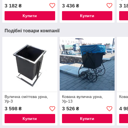
3 182
3 436
3 1
₴
₴
Купити
Купити
Подібні товари компанії
Вулична сміттєва урна,
Кована вулична урна,
Кова
Ур-3
Ур-13
3 598
3 526
4 9
₴
₴
Купити
Купити