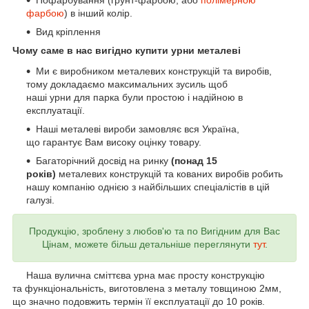
Пофарбування (грунт-фарбою, або
полімерною
фарбою
) в інший колір.
Вид кріплення
Чому саме в нас вигідно купити урни металеві
Ми є виробником металевих конструкцій та виробів,
тому докладаємо максимальних зусиль щоб
наші урни для парка були простою і надійною в
експлуатації.
Наші металеві вироби замовляє вся Україна,
що гарантує Вам високу оцінку товару.
Багаторічний досвід на ринку
(понад 15
років)
металевих конструкцій та кованих виробів робить
нашу компанію однією з найбільших спеціалістів в цій
галузі.
Продукцію, зроблену з любов'ю та по Вигідним для Вас
Цінам, можете більш детальніше переглянути
тут
.
Наша вулична сміттєва урна має просту конструкцію
та функціональність, виготовлена з металу товщиною 2мм,
що значно подовжить термін її експлуатації до 10 років.