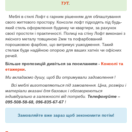
ТУТ
.
Меблі в стилі Лофт є гарним рішенням для облаштування
свого життєвого простору. Консоли лофт підходять під будь-
який стиль оформлення будинку чи квартири, за рахунок
своєї простоти і практичності. Полиці на стіну Лофт виконані з
якісного металу товщиною 2мм та пофарбований
порошковою фарбою, що витримує ушкодження. Такий
стелаж буде надійною опорою для ваших хатніх чи офісних
речей.
Більше пропозицій дивіться за посиланням -
Консолі та
етажерки
.
Ми вкладаємо душу, щоб Ви отримували задоволення !
Всі меблі виготовляються під замовлення. Ціна, розміри і
матеріали вказані для базових і обговорюються
індивідуально в залежності від потреби.
Телефонуйте –
095-508-58-68, 096-835-67-67
!
Замовляйте вже зараз щоб зекономити потім!