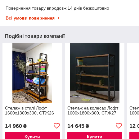
Повернення товару впродовж 14 днів безкоштовно
Всі умови повернення
Подібні товари компанії
Стелаж в стилі Лофт
Стелаж на колесах Лофт
Стел
1600х1300х300, СТЖ26
1600х1800х300, СТЖ27
160
14 960
14 645
12 
₴
₴
Купити
Купити