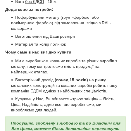
Вага
без ЛДСП
- 18 кг.
Додатково за потреби:
Пофарбування металу (грунт-фарбою, або
полімерною фарбою) під замовлення згідно з RAL-
кольорами
Виготовлення під Ваші розміри
Матеріал та колір поличок
Чому саме в нас вигідно купити
Ми є виробником кованих виробів та різних виробів з
металу, тому контролюємо якість продукції на
найперших етапах.
Багаторічний досвід
(понад 15 років)
на ринку
металевих конструкцій та кованих виробів робить нашу
компанію ЕДЕМ однією з найбільших спеціалістів.
Купуючи у Нас, Ви вбиваєте «трьох зайців» – Якість,
Ціна, Надійність, адже все, що виробляємо, ми
виробляємо для людей.
Продукцію, зроблену з любов'ю та по Вигідним для
Вас Цінам, можете більш детальніше переглянути