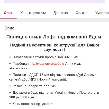
Опис
Характеристики
Доставка
Оплата
Умови п
Опис
Полиці в стилі Лофт від компанії Едем
Надійні та ефективні конструкції для Вашої
зручності !
Виготовлені з труби профільної 30х30мм.
Фарбовані
полімерною фарбою
Антік мідь
або чорний.
Полички - ЛДСП 18 мм під замовлення (Дуб Сонома
світлий або ЛДСП Чорний матовий).
Розбірна: опори та полички.
Доставка в будь-яку точку України Новою Поштою
від
100 до 500 грн.
Кріплення: анкер, дюбель,