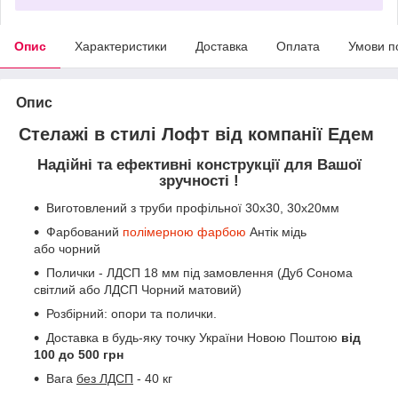
Опис
Характеристики
Доставка
Оплата
Умови п
Опис
Стелажі в стилі Лофт від компанії Едем
Надійні та ефективні конструкції для Вашої
зручності !
Виготовлений з труби профільної 30х30, 30х20мм
Фарбований
полімерною фарбою
Антік мідь
або чорний
Полички - ЛДСП 18 мм під замовлення (Дуб Сонома
світлий або ЛДСП Чорний матовий)
Розбірний: опори та полички.
Доставка в будь-яку точку України Новою Поштою
від
100 до 500 грн
Вага
без ЛДСП
- 40 кг