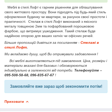
Меблі в стилі Лофт є гарним рішенням для облаштування
свого життєвого простору. Вони підходять під будь-який стиль
оформлення будинку чи квартири, за рахунок своєї простоти і
практичності. Стелаж в стилі Лофт виконаний з якісного
металу товщиною 2мм та пофарбований порошковою
фарбою, що витримує ушкодження. Такий стелаж буде
надійною опорою для ваших хатніх чи офісних речей.
Більше пропозицій дивіться за посиланням -
Стелажі в
стилі Лофт
.
Ми вкладаємо душу, щоб Ви отримували задоволення !
Всі меблі виготовляються під замовлення. Ціна, розміри і
матеріали вказані для базових і обговорюються
індивідуально в залежності від потреби.
Телефонуйте –
095-508-58-68, 096-835-67-67
!
Замовляйте вже зараз щоб зекономити потім!
Приховати