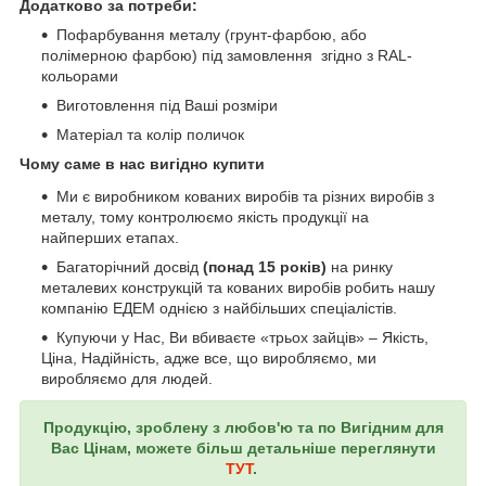
Додатково за потреби:
Пофарбування металу (грунт-фарбою, або
полімерною фарбою) під замовлення згідно з RAL-
кольорами
Виготовлення під Ваші розміри
Матеріал та колір поличок
Чому саме в нас вигідно купити
Ми є виробником кованих виробів та різних виробів з
металу, тому контролюємо якість продукції на
найперших етапах.
Багаторічний досвід
(понад 15 років)
на ринку
металевих конструкцій та кованих виробів робить нашу
компанію ЕДЕМ однією з найбільших спеціалістів.
Купуючи у Нас, Ви вбиваєте «трьох зайців» – Якість,
Ціна, Надійність, адже все, що виробляємо, ми
виробляємо для людей.
Продукцію, зроблену з любов'ю та по Вигідним для
Вас Цінам, можете більш детальніше переглянути
ТУТ
.