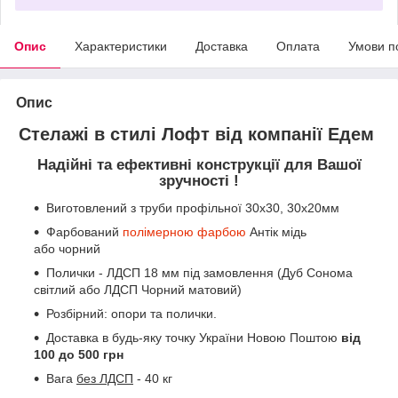
Опис
Характеристики
Доставка
Оплата
Умови п
Опис
Стелажі в стилі Лофт від компанії Едем
Надійні та ефективні конструкції для Вашої
зручності !
Виготовлений з труби профільної 30х30, 30х20мм
Фарбований
полімерною фарбою
Антік мідь
або чорний
Полички - ЛДСП 18 мм під замовлення (Дуб Сонома
світлий або ЛДСП Чорний матовий)
Розбірний: опори та полички.
Доставка в будь-яку точку України Новою Поштою
від
100 до 500 грн
Вага
без ЛДСП
- 40 кг