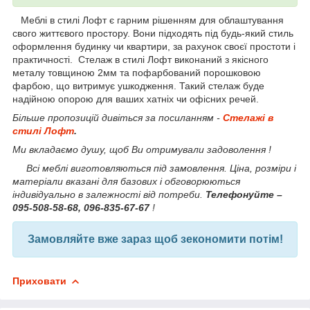
Меблі в стилі Лофт є гарним рішенням для облаштування
свого життєвого простору. Вони підходять під будь-який стиль
оформлення будинку чи квартири, за рахунок своєї простоти і
практичності. Стелаж в стилі Лофт виконаний з якісного
металу товщиною 2мм та пофарбований порошковою
фарбою, що витримує ушкодження. Такий стелаж буде
надійною опорою для ваших хатніх чи офісних речей.
Більше пропозицій дивіться за посиланням -
Стелажі в
стилі Лофт
.
Ми вкладаємо душу, щоб Ви отримували задоволення !
Всі меблі виготовляються під замовлення. Ціна, розміри і
матеріали вказані для базових і обговорюються
індивідуально в залежності від потреби.
Телефонуйте –
095-508-58-68, 096-835-67-67
!
Замовляйте вже зараз щоб зекономити потім!
Приховати