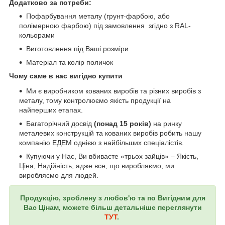
Додатково за потреби:
Пофарбування металу (грунт-фарбою, або
полімерною фарбою) під замовлення згідно з RAL-
кольорами
Виготовлення під Ваші розміри
Матеріал та колір поличок
Чому саме в нас вигідно купити
Ми є виробником кованих виробів та різних виробів з
металу, тому контролюємо якість продукції на
найперших етапах.
Багаторічний досвід
(понад 15 років)
на ринку
металевих конструкцій та кованих виробів робить нашу
компанію ЕДЕМ однією з найбільших спеціалістів.
Купуючи у Нас, Ви вбиваєте «трьох зайців» – Якість,
Ціна, Надійність, адже все, що виробляємо, ми
виробляємо для людей.
Продукцію, зроблену з любов'ю та по Вигідним для
Вас Цінам, можете більш детальніше переглянути
ТУТ
.