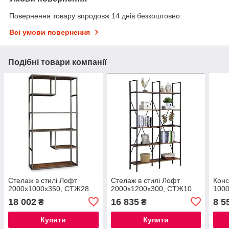
Повернення товару впродовж 14 днів безкоштовно
Всі умови повернення
Подібні товари компанії
Стелаж в стилі Лофт
Стелаж в стилі Лофт
Конс
2000х1000х350, СТЖ28
2000х1200х300, СТЖ10
1000
18 002
16 835
8 5
₴
₴
Купити
Купити