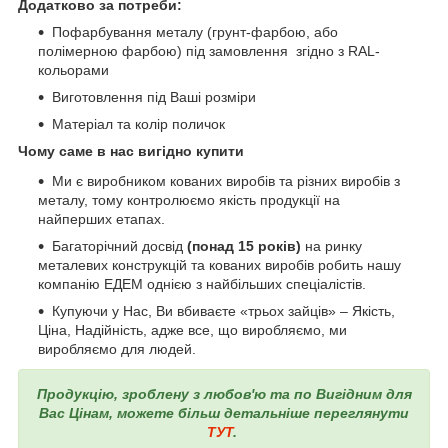
Додатково за потреби:
Пофарбування металу (грунт-фарбою, або
полімерною фарбою) під замовлення згідно з RAL-
кольорами
Виготовлення під Ваші розміри
Матеріал та колір поличок
Чому саме в нас вигідно купити
Ми є виробником кованих виробів та різних виробів з
металу, тому контролюємо якість продукції на
найперших етапах.
Багаторічний досвід
(понад 15 років)
на ринку
металевих конструкцій та кованих виробів робить нашу
компанію ЕДЕМ однією з найбільших спеціалістів.
Купуючи у Нас, Ви вбиваєте «трьох зайців» – Якість,
Ціна, Надійність, адже все, що виробляємо, ми
виробляємо для людей.
Продукцію, зроблену з любов'ю та по Вигідним для
Вас Цінам, можете більш детальніше переглянути
ТУТ
.