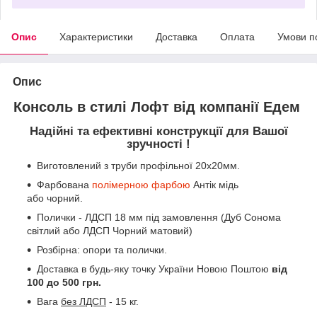
Опис
Характеристики
Доставка
Оплата
Умови п
Опис
Консоль в стилі Лофт від компанії Едем
Надійні та ефективні конструкції для Вашої
зручності !
Виготовлений з труби профільної 20х20мм.
Фарбована
полімерною фарбою
Антік мідь
або чорний.
Полички - ЛДСП 18 мм під замовлення (Дуб Сонома
світлий або ЛДСП Чорний матовий)
Розбірна: опори та полички.
Доставка в будь-яку точку України Новою Поштою
від
100 до 500 грн.
Вага
без ЛДСП
- 15 кг.